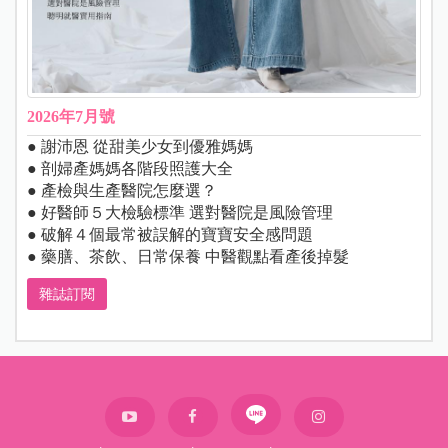
2026年7月號
● 謝沛恩 從甜美少女到優雅媽媽
● 剖婦產媽媽各階段照護大全
● 產檢與生產醫院怎麼選？
● 好醫師５大檢驗標準 選對醫院是風險管理
● 破解４個最常被誤解的寶寶安全感問題
● 藥膳、茶飲、日常保養 中醫觀點看產後掉髮
雜誌訂閱