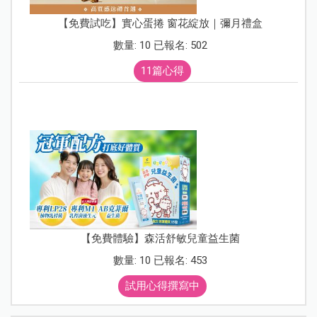
【免費試吃】實心蛋捲 窗花綻放｜彌月禮盒
數量: 10 已報名: 502
11篇心得
【免費體驗】森活舒敏兒童益生菌
數量: 10 已報名: 453
試用心得撰寫中