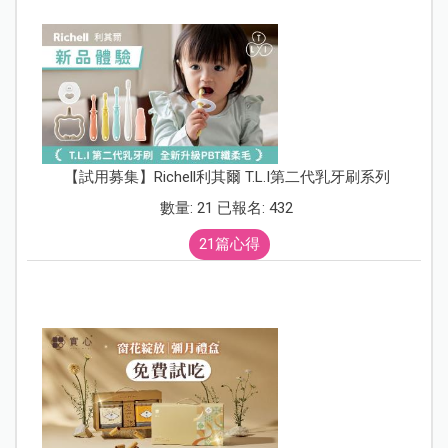
【試用募集】Richell利其爾 T.L.I第二代乳牙刷系列
數量: 21 已報名: 432
21篇心得