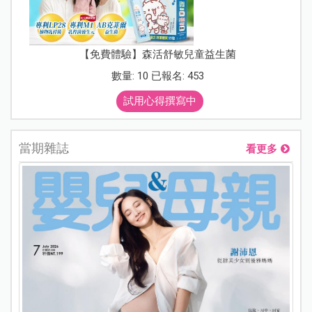
【免費體驗】森活舒敏兒童益生菌
數量: 10 已報名: 453
試用心得撰寫中
當期雜誌
看更多