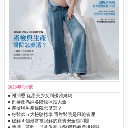
2026年7月號
● 謝沛恩 從甜美少女到優雅媽媽
● 剖婦產媽媽各階段照護大全
● 產檢與生產醫院怎麼選？
● 好醫師５大檢驗標準 選對醫院是風險管理
● 破解４個最常被誤解的寶寶安全感問題
● 藥膳、茶飲、日常保養 中醫觀點看產後掉髮