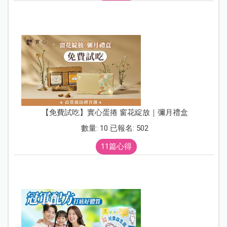
【免費試吃】實心蛋捲 窗花綻放｜彌月禮盒
數量: 10 已報名: 502
11篇心得