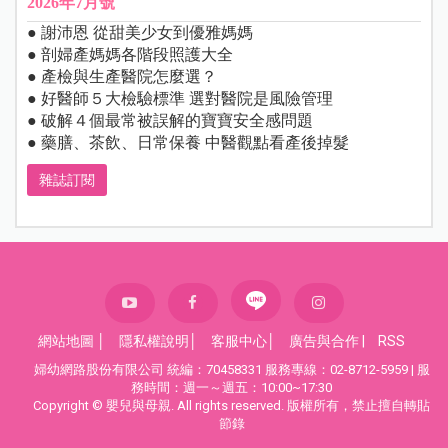
2026年7月號
● 謝沛恩 從甜美少女到優雅媽媽
● 剖婦產媽媽各階段照護大全
● 產檢與生產醫院怎麼選？
● 好醫師５大檢驗標準 選對醫院是風險管理
● 破解４個最常被誤解的寶寶安全感問題
● 藥膳、茶飲、日常保養 中醫觀點看產後掉髮
雜誌訂閱
網站地圖
│
隱私權說明
│
客服中心
│
廣告與合作
|
RSS
婦幼網路股份有限公司 統編：70458331 服務專線：02-8712-5959 | 服
務時間：週一～週五：10:00~17:30
Copyright © 嬰兒與母親. All rights reserved. 版權所有，禁止擅自轉貼
節錄