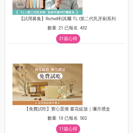
【試用募集】Richell利其爾 T.L.I第二代乳牙刷系列
數量: 21 已報名: 432
21篇心得
【免費試吃】實心蛋捲 窗花綻放｜彌月禮盒
數量: 10 已報名: 502
11篇心得