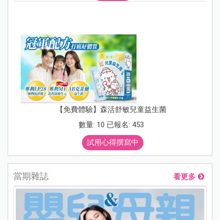
【免費體驗】森活舒敏兒童益生菌
數量: 10 已報名: 453
試用心得撰寫中
當期雜誌
看更多