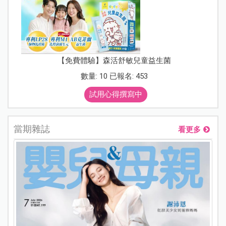
【免費體驗】森活舒敏兒童益生菌
數量: 10 已報名: 453
試用心得撰寫中
當期雜誌
看更多