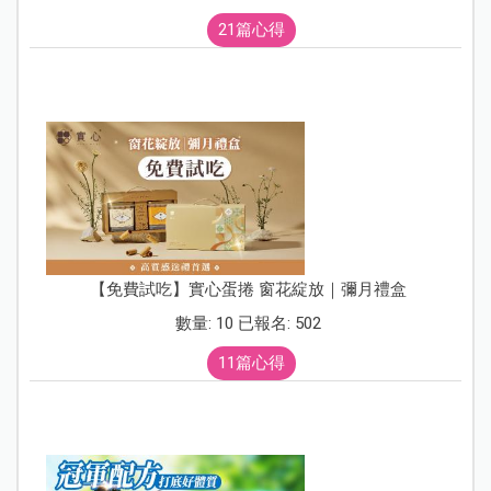
21篇心得
【免費試吃】實心蛋捲 窗花綻放｜彌月禮盒
數量: 10 已報名: 502
11篇心得