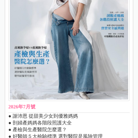
2026年7月號
● 謝沛恩 從甜美少女到優雅媽媽
● 剖婦產媽媽各階段照護大全
● 產檢與生產醫院怎麼選？
● 好醫師５大檢驗標準 選對醫院是風險管理