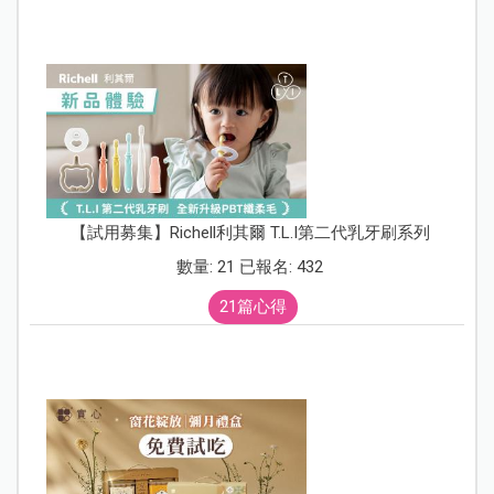
【試用募集】Richell利其爾 T.L.I第二代乳牙刷系列
數量: 21 已報名: 432
21篇心得