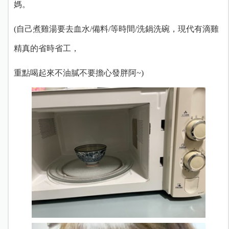
媽。
(自己煮雞湯要去血水/備料/等時間/洗鍋洗碗，現代有滴雞
精真的省時省工，
重點喝起來不油膩不要擔心發胖阿~)