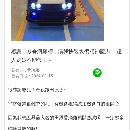
感謝田原香滴雞精，讓我快速恢復精神體力 ，超
人媽媽不能停工~
發表人：尹珍雅
發表日期：2024-03-15
很感謝嬰兒與母親跟田原香~
平常發票很難中的我，有機會獲得試用機會真的很開心!
因為我想說鼎鼎大名的田原香滴雞精開放試喝，一定超多
媽咪爭取的啊!