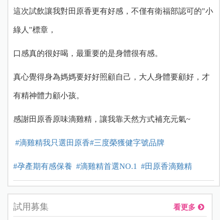
這次試飲讓我對田原香更有好感，不僅有衛福部認可的"小
綠人"標章，
口感真的很好喝，最重要的是身體很有感。
真心覺得身為媽媽要好好照顧自己，大人身體要顧好，才
有精神體力顧小孩。
感謝田原香原味滴雞精，讓我靠天然方式補充元氣~
#
滴雞精我只選田原香
#三度榮獲健字號品牌
#孕產期有感保養
#滴雞精首選NO.1
#田原香
滴雞精
試用募集
看更多