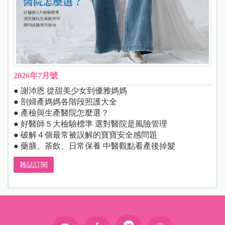
2026年7月號
● 謝沛恩 從甜美少女到優雅媽媽
● 剖婦產媽媽各階段照護大全
● 產檢與生產醫院怎麼選？
● 好醫師５大檢驗標準 選對醫院是風險管理
● 破解４個最常被誤解的寶寶安全感問題
● 藥膳、茶飲、日常保養 中醫觀點看產後掉髮
雜誌訂閱