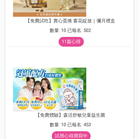
【免費試吃】實心蛋捲 窗花綻放｜彌月禮盒
數量: 10 已報名: 502
11篇心得
【免費體驗】森活舒敏兒童益生菌
數量: 10 已報名: 453
試用心得撰寫中