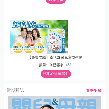
【免費體驗】森活舒敏兒童益生菌
數量: 10 已報名: 453
試用心得撰寫中
當期雜誌
看更多