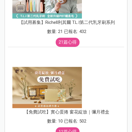
【試用募集】Richell利其爾 T.L.I第二代乳牙刷系列
數量: 21 已報名: 432
21篇心得
【免費試吃】實心蛋捲 窗花綻放｜彌月禮盒
數量: 10 已報名: 502
11篇心得