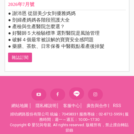
2026年7月號
● 謝沛恩 從甜美少女到優雅媽媽
● 剖婦產媽媽各階段照護大全
● 產檢與生產醫院怎麼選？
● 好醫師５大檢驗標準 選對醫院是風險管理
● 破解４個最常被誤解的寶寶安全感問題
● 藥膳、茶飲、日常保養 中醫觀點看產後掉髮
雜誌訂閱
網站地圖
│
隱私權說明
│
客服中心
│
廣告與合作
|
RSS
婦幼網路股份有限公司 統編：70458331 服務專線：02-8712-5959 | 服
務時間：週一～週五：10:00~17:30
Copyright © 嬰兒與母親. All rights reserved. 版權所有，禁止擅自轉貼
節錄