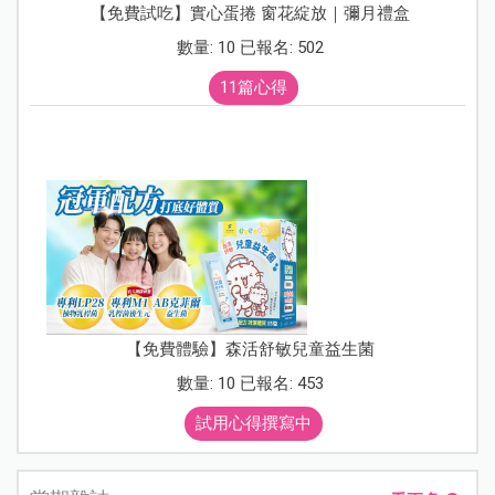
【免費試吃】實心蛋捲 窗花綻放｜彌月禮盒
數量: 10 已報名: 502
11篇心得
【免費體驗】森活舒敏兒童益生菌
數量: 10 已報名: 453
試用心得撰寫中