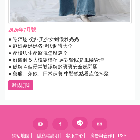
2026年7月號
● 謝沛恩 從甜美少女到優雅媽媽
● 剖婦產媽媽各階段照護大全
● 產檢與生產醫院怎麼選？
● 好醫師５大檢驗標準 選對醫院是風險管理
● 破解４個最常被誤解的寶寶安全感問題
● 藥膳、茶飲、日常保養 中醫觀點看產後掉髮
雜誌訂閱
網站地圖
│
隱私權說明
│
客服中心
│
廣告與合作
|
RSS