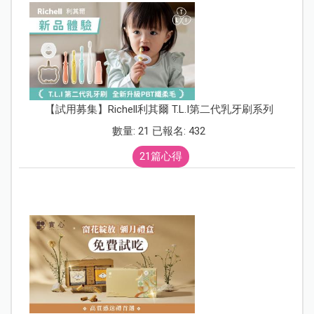
【試用募集】Richell利其爾 T.L.I第二代乳牙刷系列
數量: 21 已報名: 432
21篇心得