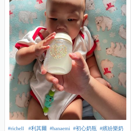
#richell
#利其爾
#hanaemi
#初心奶瓶
#繽紛樂奶