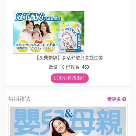
【免費體驗】森活舒敏兒童益生菌
數量: 10 已報名: 453
試用心得撰寫中
當期雜誌
看更多