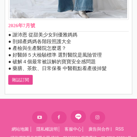
2026年7月號
● 謝沛恩 從甜美少女到優雅媽媽
● 剖婦產媽媽各階段照護大全
● 產檢與生產醫院怎麼選？
● 好醫師５大檢驗標準 選對醫院是風險管理
● 破解４個最常被誤解的寶寶安全感問題
● 藥膳、茶飲、日常保養 中醫觀點看產後掉髮
雜誌訂閱
網站地圖
│
隱私權說明
│
客服中心
│
廣告與合作
|
RSS