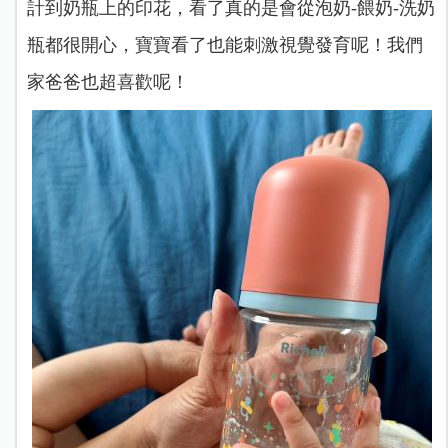
計到奶瓶上的印花，看了真的是會從泡奶-餵奶-洗奶
瓶都很開心，寶寶看了也能刺激視覺發育呢！我們
家爸爸也超喜歡呢！