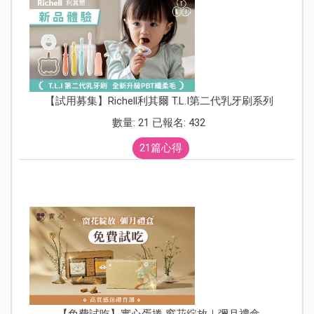
【試用募集】Richell利其爾 T.L.I第二代乳牙刷系列
數量: 21 已報名: 432
21篇心得