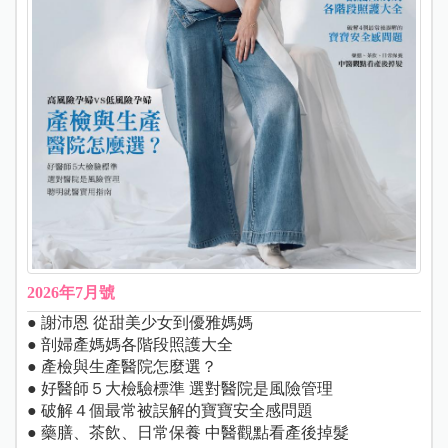
2026年7月號
● 謝沛恩 從甜美少女到優雅媽媽
● 剖婦產媽媽各階段照護大全
● 產檢與生產醫院怎麼選？
● 好醫師５大檢驗標準 選對醫院是風險管理
● 破解４個最常被誤解的寶寶安全感問題
● 藥膳、茶飲、日常保養 中醫觀點看產後掉髮