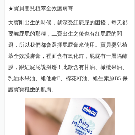
★寶貝嬰兒植萃全效護膚膏
大寶剛出生的時候，就深受紅屁屁的困擾，每天都
要曬屁屁的那種，二寶出生之後也有紅屁屁的問
題，所以我們都會選擇屁屁膏來使用。寶貝嬰兒植
萃全效護膚膏，裡面含有氧化鋅，屁屁有一層隔離
膜，跟紅屁屁說掰掰！此款
含有甘油、橄欖果油、
乳油木果油、維他命E、棉花籽油、維生素原B5 保
護寶寶稚嫩的肌膚。