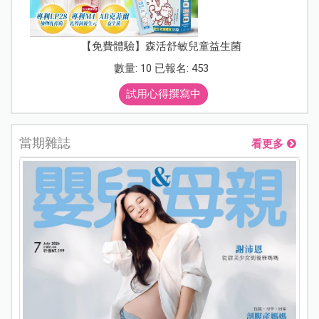
【免費體驗】森活舒敏兒童益生菌
數量: 10 已報名: 453
試用心得撰寫中
當期雜誌
看更多