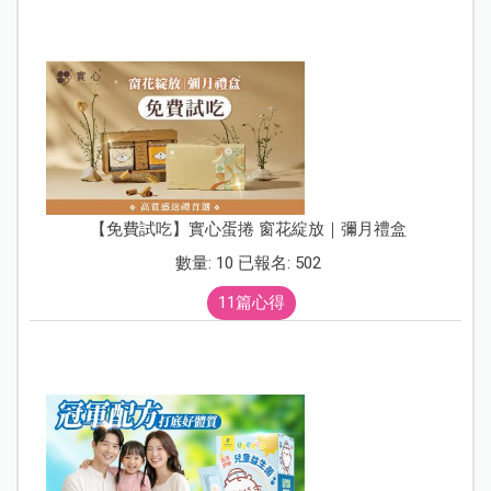
【免費試吃】實心蛋捲 窗花綻放｜彌月禮盒
數量: 10 已報名: 502
11篇心得