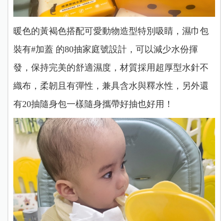
暖色的黃褐色搭配可愛動物造型特別吸睛，濕巾包
裝有#加蓋 的80抽家庭號設計，可以減少水份揮
發，保持完美的舒適濕度，材質採用超厚型水針不
織布，柔韌且有彈性，兼具含水與釋水性，另外還
有20抽隨身包一樣隨身攜帶好抽也好用！