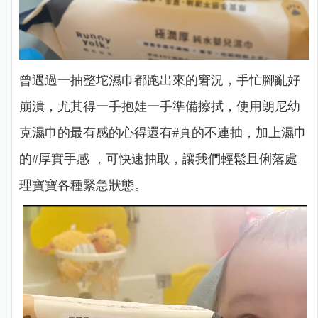
曾遇過一抽整坨濕巾都跑出來的窘況，手忙腳亂好
崩潰，尤其得一手抱娃一手準備擦拭，使用朗尼幼
克濕巾的最有感的心得還有#真的不連抽，加上濕巾
的#厚實手感 ，可快速抽取，讓我們輕鬆且俐落處
理寶寶各種緊急狀態。