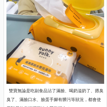
雙寶無論是吃副食品沾了滿臉、喝奶溢奶了、摁臭
臭了、滿臉口水、臉蛋手腳有髒污等狀況，都會使