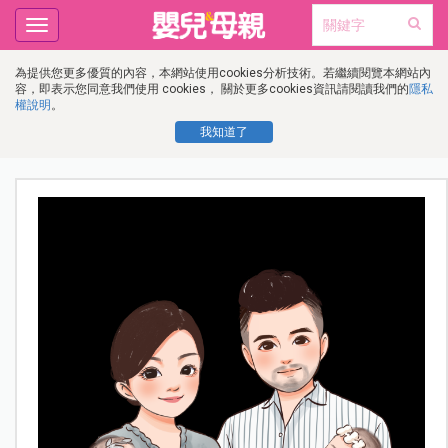
Toggle
navigation
為提供您更多優質的內容，本網站使用cookies分析技術。若繼續閱覽本網站內
容，即表示您同意我們使用 cookies， 關於更多cookies資訊請閱讀我們的
隱私
權說明
。
我知道了