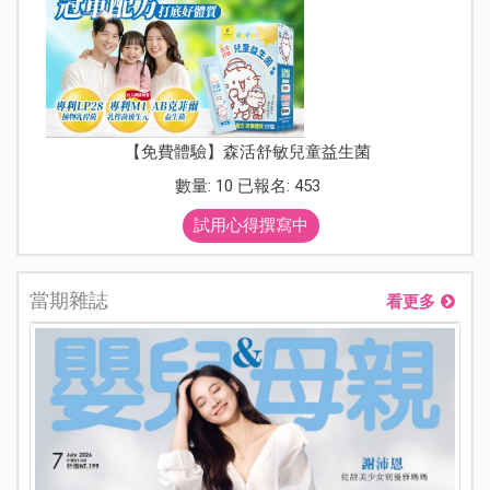
【免費體驗】森活舒敏兒童益生菌
數量: 10 已報名: 453
試用心得撰寫中
當期雜誌
看更多