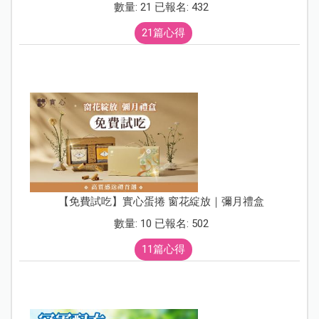
數量: 21 已報名: 432
21篇心得
【免費試吃】實心蛋捲 窗花綻放｜彌月禮盒
數量: 10 已報名: 502
11篇心得