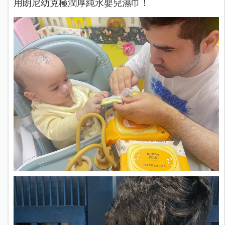
用朗尼幼克極潤厚純水嬰兒濕巾！