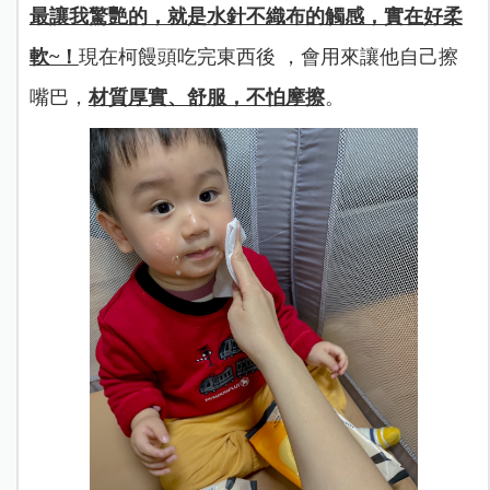
最讓我驚艷的，就是水針不織布的觸感，實在好柔
軟~！
現在柯饅頭吃完東西後 ，會用來讓他自己擦
嘴巴，
材質厚實、舒服，不怕摩擦
。