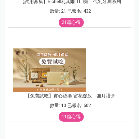
【試用募集】Richell利其爾 T.L.I第二代乳牙刷系列
數量: 21 已報名: 432
21篇心得
【免費試吃】實心蛋捲 窗花綻放｜彌月禮盒
數量: 10 已報名: 502
11篇心得