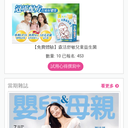
【免費體驗】森活舒敏兒童益生菌
數量: 10 已報名: 453
試用心得撰寫中
當期雜誌
看更多