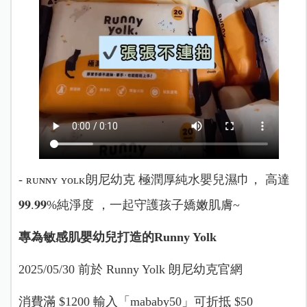
- ʀᴜɴɴʏ ʏᴏʟᴋ朗尼幼克 極潤厚純水嬰兒濕巾， 高達
𝟗𝟗.𝟗𝟗%純淨度 ，一起守護孩子嬌嫩肌膚~
專為敏感肌嬰幼兒打造的Runny Yolk
2025/05/30 前於 Runny Yolk 朗尼幼克官網
消費滿 $1200 輸入「mababy50」可折抵 $50