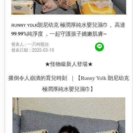
ʀᴜɴɴʏ ʏᴏʟᴋ朗尼幼克 極潤厚純水嬰兒濕巾， 高達
𝟗𝟗.𝟗𝟗%純淨度 ，一起守護孩子嬌嫩肌膚~
發表人：一只柯饅頭
發表日期：2025-03-10
★怪物級新人登場★
撂倒令人崩潰的育兒時刻 ｜【Runny Yolk 朗尼幼克
極潤厚純水嬰兒濕巾】