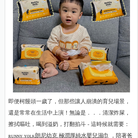
即便柯饅頭一歲了，但那些讓人崩潰的育兒場景，
還是常常在生活中上演！無論是．．．清潔炸屎，
擦拭嘔吐，喝到溢奶，打翻掐斗 - 這時候就需要：
ʀᴜɴɴʏ ʏᴏʟᴋ朗尼幼克 極潤厚純水嬰兒濕巾
，陪著爸