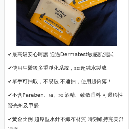
✔最高級安心呵護 通過𝖣𝖾𝗋𝗆𝖺𝗍𝖾𝗌𝗍敏感肌測試
✔使用生醫級多重淨化系統，ᴇᴅɪ超純水製成
✔單手可抽取，不易破 不連抽，使用超俐落！
✔不含𝖯𝖺𝗋𝖺𝖻𝖾𝗇、ᴍɪ、ᴘɢ 酒精、致敏香料 可遷移性
螢光劑及甲醛
✔黃金比例 超厚型水針不織布材質 時刻維持完美舒