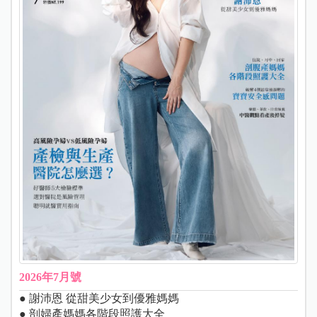
2026年7月號
● 謝沛恩 從甜美少女到優雅媽媽
● 剖婦產媽媽各階段照護大全