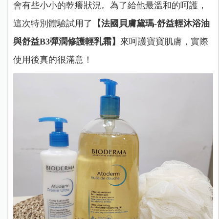
會有些小小的乾癢狀況。為了給他最溫和的呵護，
這次特別體驗試用了
【法國貝膚黛瑪-舒益輕沐浴油
與舒益B3彈潤修護輕乳霜】
來呵護寶寶肌膚，實際
使用後真的很滿意！