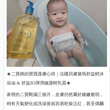
★二寶媽的寶寶護膚心得｜法國貝膚黛瑪舒益輕沐
浴油 & 舒益B3彈潤修護輕乳霜★
家裡的二寶剛滿三個月，皮膚仍然屬於嬌嫩脆弱，
稍有天氣變化或洗澡後就容易乾燥泛紅，甚至偶爾