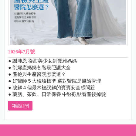
2026年7月號
● 謝沛恩 從甜美少女到優雅媽媽
● 剖婦產媽媽各階段照護大全
● 產檢與生產醫院怎麼選？
● 好醫師５大檢驗標準 選對醫院是風險管理
● 破解４個最常被誤解的寶寶安全感問題
● 藥膳、茶飲、日常保養 中醫觀點看產後掉髮
雜誌訂閱