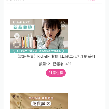
【試用募集】Richell利其爾 T.L.I第二代乳牙刷系列
數量: 21 已報名: 432
21篇心得