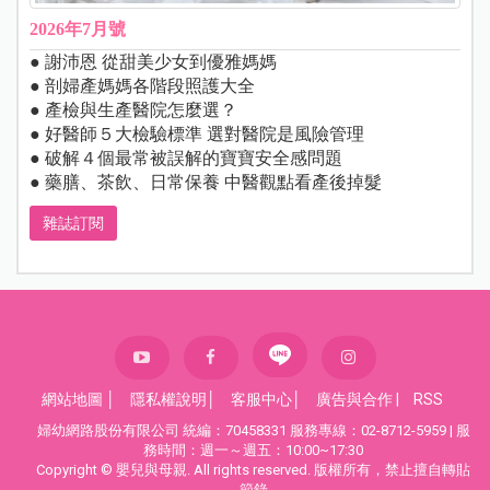
2026年7月號
● 謝沛恩 從甜美少女到優雅媽媽
● 剖婦產媽媽各階段照護大全
● 產檢與生產醫院怎麼選？
● 好醫師５大檢驗標準 選對醫院是風險管理
● 破解４個最常被誤解的寶寶安全感問題
● 藥膳、茶飲、日常保養 中醫觀點看產後掉髮
雜誌訂閱
網站地圖
│
隱私權說明
│
客服中心
│
廣告與合作
|
RSS
婦幼網路股份有限公司 統編：70458331 服務專線：02-8712-5959 | 服
務時間：週一～週五：10:00~17:30
Copyright © 嬰兒與母親. All rights reserved. 版權所有，禁止擅自轉貼
節錄