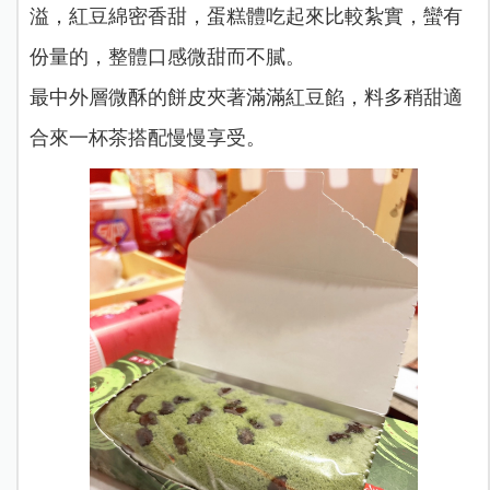
溢，紅豆綿密香甜，蛋糕體吃起來比較紮實，蠻有
份量的，整體口感微甜而不膩。
最中外層微酥的餅皮夾著滿滿紅豆餡，料多稍甜適
合來一杯茶搭配慢慢享受。