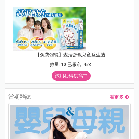
【免費體驗】森活舒敏兒童益生菌
數量: 10 已報名: 453
試用心得撰寫中
當期雜誌
看更多