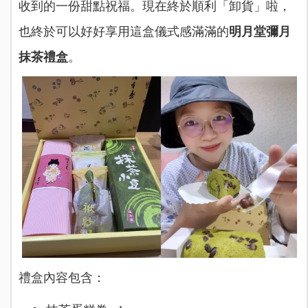
收到的一份甜點祝福。現在終於順利「卸貨」啦，
也終於可以好好享用這盒儀式感滿滿的
明月堂彌月
抹茶禮盒
。
禮盒內容包含：