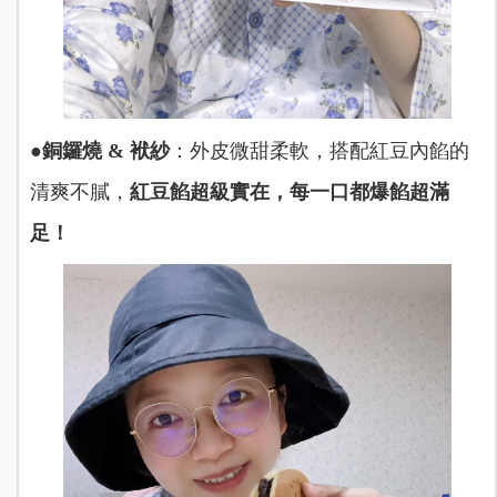
●
銅鑼燒 & 袱紗
：外皮微甜柔軟，搭配紅豆內餡的
清爽不膩，
紅豆餡超級實在，每一口都爆餡超滿
足！