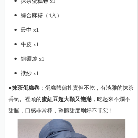
抹茶蛋糕卷 x1
綜合麻糬（4入）
最中 x1
牛皮 x1
銅鑼燒 x1
袱紗 x1
●
抹茶蛋糕卷
：蛋糕體偏扎實但不乾，有淡雅的抹茶
香氣。裡頭的
蜜紅豆超大顆又飽滿
，吃起來不爛不
甜膩，口感非常棒，整體甜度剛好不罪惡！