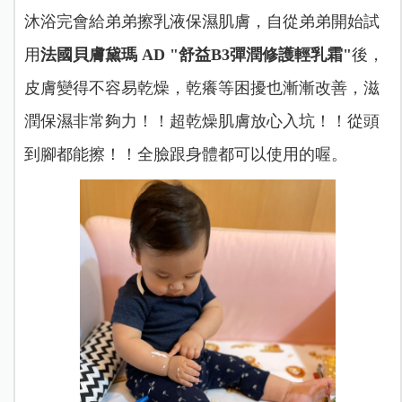
沐浴完會給弟弟擦乳液保濕肌膚，自從弟弟開始試
用
法國貝膚黛瑪 AD "舒益B3彈潤修護輕乳霜"
後，
皮膚變得不容易乾燥，乾癢等困擾也漸漸改善，滋
潤保濕非常夠力！！超乾燥肌膚放心入坑！！從頭
到腳都能擦！！全臉跟身體都可以使用的喔。