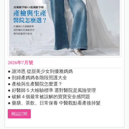
2026年7月號
● 謝沛恩 從甜美少女到優雅媽媽
● 剖婦產媽媽各階段照護大全
● 產檢與生產醫院怎麼選？
● 好醫師５大檢驗標準 選對醫院是風險管理
● 破解４個最常被誤解的寶寶安全感問題
● 藥膳、茶飲、日常保養 中醫觀點看產後掉髮
雜誌訂閱