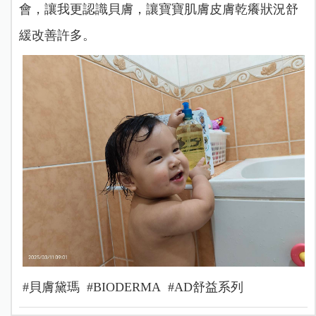
會，讓我更認識貝膚，讓寶寶肌膚皮膚乾癢狀況舒
緩改善許多。
#貝膚黛瑪 #BIODERMA #AD舒益系列