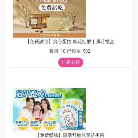
【免費試吃】實心蛋捲 窗花綻放｜彌月禮盒
數量: 10 已報名: 502
11篇心得
【免費體驗】森活舒敏兒童益生菌