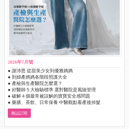
2026年7月號
● 謝沛恩 從甜美少女到優雅媽媽
● 剖婦產媽媽各階段照護大全
● 產檢與生產醫院怎麼選？
● 好醫師５大檢驗標準 選對醫院是風險管理
● 破解４個最常被誤解的寶寶安全感問題
● 藥膳、茶飲、日常保養 中醫觀點看產後掉髮
雜誌訂閱