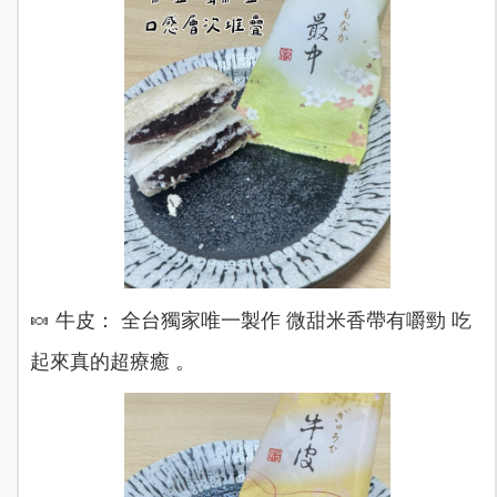
🍬 牛皮： 全台獨家唯一製作 微甜米香帶有嚼勁 吃
起來真的超療癒 。