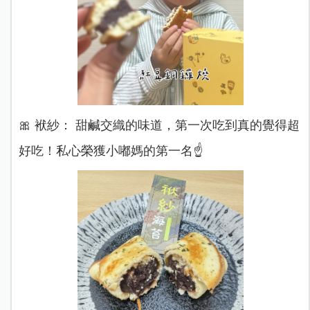
🎀 袱紗： 甜鹹交織的味道，第一次吃到真的覺得超
好吃！私心榮獲小嘟媽的第一名☝️