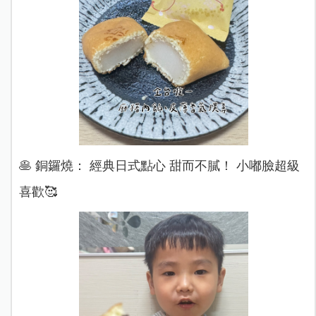
🥞 銅鑼燒： 經典日式點心 甜而不膩！ 小嘟臉超級
喜歡🥰