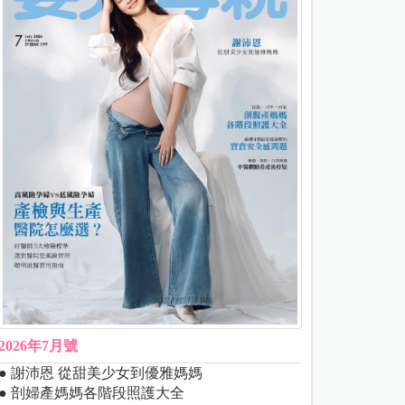
2026年7月號
● 謝沛恩 從甜美少女到優雅媽媽
● 剖婦產媽媽各階段照護大全