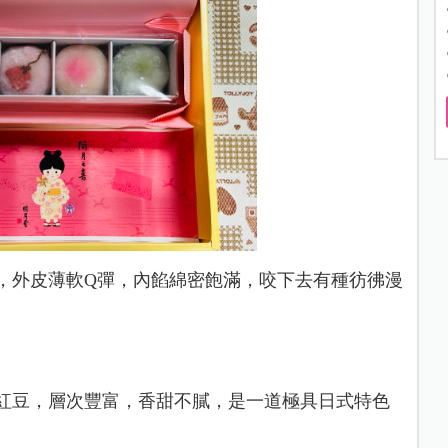
，外皮薄軟Q彈，內餡綿密飽滿，咬下去有種彷彿漫
紅豆，層次豐富，香甜不膩，是一道極具日式特色