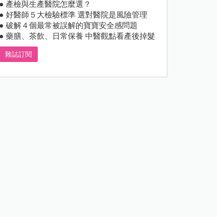
● 產檢與生產醫院怎麼選？
● 好醫師５大檢驗標準 選對醫院是風險管理
● 破解４個最常被誤解的寶寶安全感問題
● 藥膳、茶飲、日常保養 中醫觀點看產後掉髮
雜誌訂閱