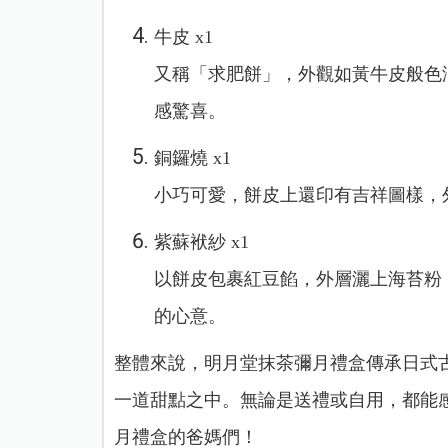
牛皮 x1
又稱「求肥餅」，外觀如黃牛皮般色
感驚喜。
銅鑼燒 x1
小巧可愛，餅皮上還印有吉祥圖樣，
紫蘇袱紗 x1
以餅皮包裹紅豆餡，外層灑上海苔粉
的心意。
整體來說，明月堂抹茶彌月禮盒傳承日式
一道甜點之中。無論是送禮或自用，都能
月禮盒的爸媽們！