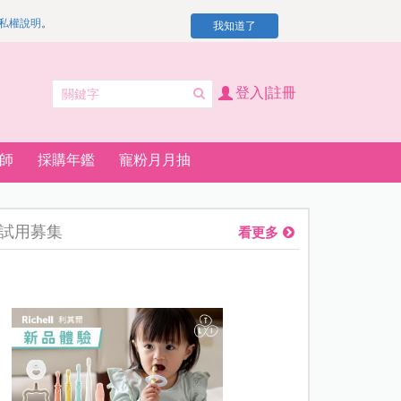
私權說明
。
我知道了
登入|註冊
師
採購年鑑
寵粉月月抽
試用募集
看更多