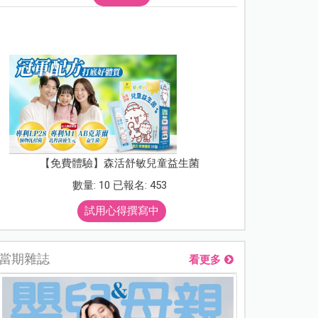
【免費體驗】森活舒敏兒童益生菌
數量: 10 已報名: 453
試用心得撰寫中
當期雜誌
看更多