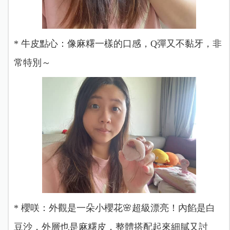
* 牛皮點心：像麻糬一樣的口感，Q彈又不黏牙，非
常特別～
* 櫻咲：外觀是一朵小櫻花🌸超級漂亮！內餡是白
豆沙，外層也是麻糬皮，整體搭配起來細膩又討