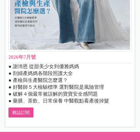
2026年7月號
● 謝沛恩 從甜美少女到優雅媽媽
● 剖婦產媽媽各階段照護大全
● 產檢與生產醫院怎麼選？
● 好醫師５大檢驗標準 選對醫院是風險管理
● 破解４個最常被誤解的寶寶安全感問題
● 藥膳、茶飲、日常保養 中醫觀點看產後掉髮
雜誌訂閱