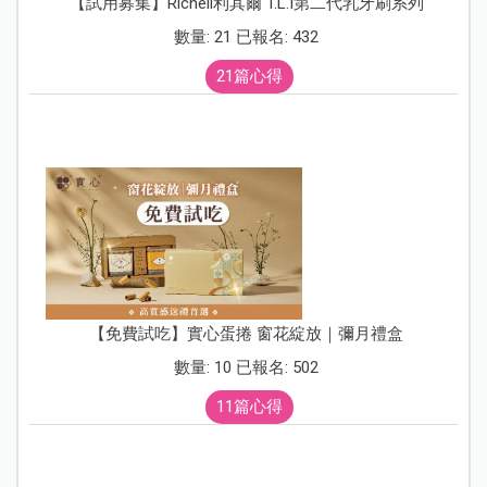
【試用募集】Richell利其爾 T.L.I第二代乳牙刷系列
數量: 21 已報名: 432
21篇心得
【免費試吃】實心蛋捲 窗花綻放｜彌月禮盒
數量: 10 已報名: 502
11篇心得