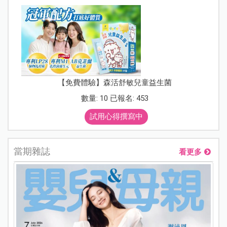
【免費體驗】森活舒敏兒童益生菌
數量: 10 已報名: 453
試用心得撰寫中
當期雜誌
看更多