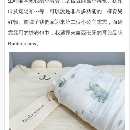
生時能拿來包裹小寶寶，之後還能當小薄被、枕頭
巾及遮陽布⋯等，可以說是非常多功能的一樣育兒
好物。前陣子我們家迎來第二位小公主霏霏，而給
霏霏用的紗布包巾，我選擇來自西班牙的育兒品牌
Bimbidreams。