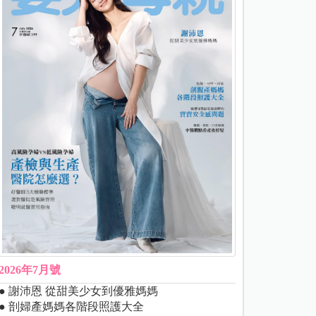
2026年7月號
● 謝沛恩 從甜美少女到優雅媽媽
● 剖婦產媽媽各階段照護大全