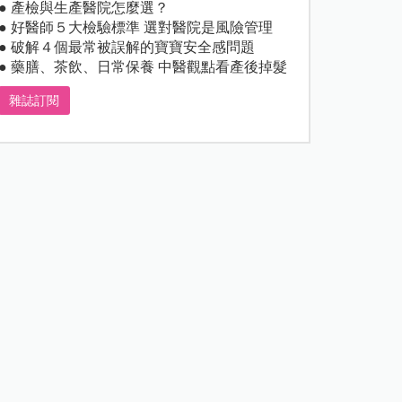
● 產檢與生產醫院怎麼選？
● 好醫師５大檢驗標準 選對醫院是風險管理
● 破解４個最常被誤解的寶寶安全感問題
● 藥膳、茶飲、日常保養 中醫觀點看產後掉髮
雜誌訂閱