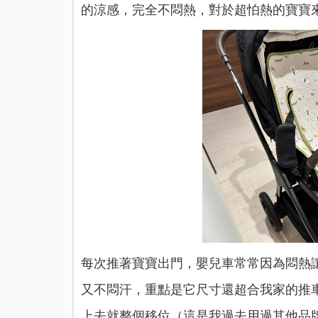
的涼感，完全不悶熱，對於超怕熱的寶寶
每次推著寶寶出門，嬰兒車常常因為悶熱
又不悶汗，重點是它尺寸還超合我家的推
上去就整個移位（這是我過去用過其他品