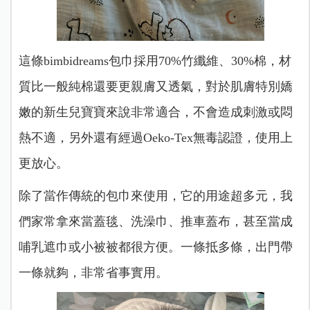
這條bimbidreams包巾採用70%竹纖維、30%棉，材
質比一般純棉還要更親膚又透氣，對於肌膚特別嬌
嫩的新生兒寶寶來說非常適合，不會造成刺激或悶
熱不適，另外還有經過Oeko-Tex無毒認證，使用上
更放心。
除了當作傳統的包巾來使用，它的用途超多元，我
們家常拿來當蓋毯、洗澡巾、推車蓋布，甚至當成
哺乳遮巾或小被被都很方便。一條抵多條，出門帶
一條就夠，非常省事實用。