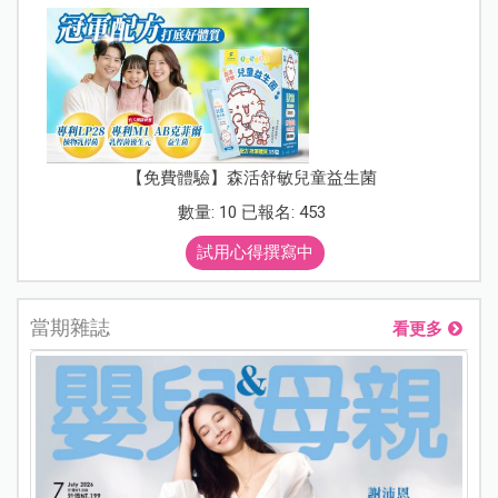
【免費體驗】森活舒敏兒童益生菌
數量: 10 已報名: 453
試用心得撰寫中
當期雜誌
看更多