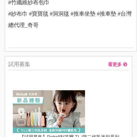
#竹纖維紗布包巾
#紗布巾 #寶寶毯 #洞洞毯 #推車坐墊 #推車墊 #台灣
總代理_奇哥
試用募集
看更多
【試用募集】Richell利其爾 T.L.I第二代乳牙刷系列