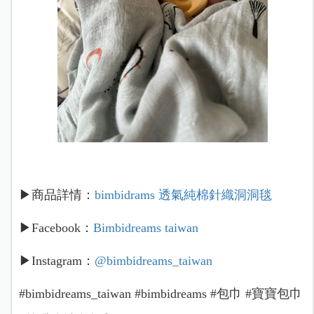
▶商品詳情：
bimbidrams 透氣純棉針織洞洞毯
▶Facebook：
Bimbidreams taiwan
▶Instagram：
@bimbidreams_taiwan
#bimbidreams_taiwan #bimbidreams #包巾 #寶寶包巾