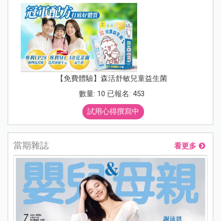
【免費體驗】森活舒敏兒童益生菌
數量: 10 已報名: 453
試用心得撰寫中
當期雜誌
看更多