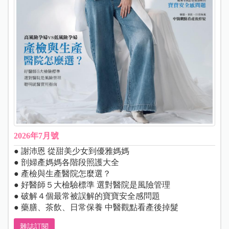
2026年7月號
● 謝沛恩 從甜美少女到優雅媽媽
● 剖婦產媽媽各階段照護大全
● 產檢與生產醫院怎麼選？
● 好醫師５大檢驗標準 選對醫院是風險管理
● 破解４個最常被誤解的寶寶安全感問題
● 藥膳、茶飲、日常保養 中醫觀點看產後掉髮
雜誌訂閱