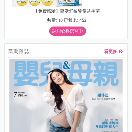
【免費體驗】森活舒敏兒童益生菌
數量: 10 已報名: 453
試用心得撰寫中
當期雜誌
看更多