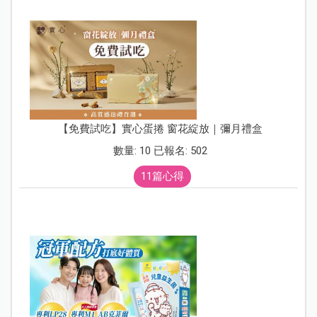
【免費試吃】實心蛋捲 窗花綻放｜彌月禮盒
數量: 10 已報名: 502
11篇心得