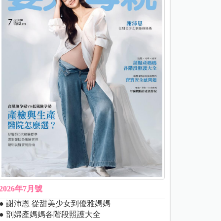
2026年7月號
● 謝沛恩 從甜美少女到優雅媽媽
● 剖婦產媽媽各階段照護大全