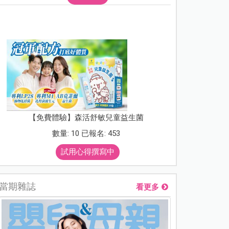
【免費體驗】森活舒敏兒童益生菌
數量: 10 已報名: 453
試用心得撰寫中
當期雜誌
看更多