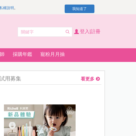
私權說明
。
我知道了
登入|註冊
師
採購年鑑
寵粉月月抽
試用募集
看更多