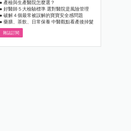
● 產檢與生產醫院怎麼選？
● 好醫師５大檢驗標準 選對醫院是風險管理
● 破解４個最常被誤解的寶寶安全感問題
● 藥膳、茶飲、日常保養 中醫觀點看產後掉髮
雜誌訂閱