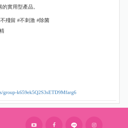
購的實用型產品。
#不殘留 #不刺激 #除菌
酒精
ories/group-k659ek5Q2S3sETD9Mfarg6