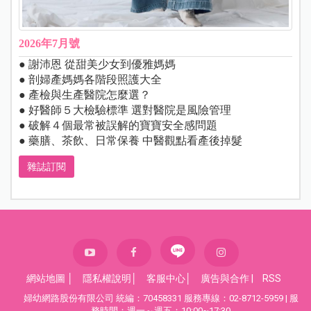
2026年7月號
● 謝沛恩 從甜美少女到優雅媽媽
● 剖婦產媽媽各階段照護大全
● 產檢與生產醫院怎麼選？
● 好醫師５大檢驗標準 選對醫院是風險管理
● 破解４個最常被誤解的寶寶安全感問題
● 藥膳、茶飲、日常保養 中醫觀點看產後掉髮
雜誌訂閱
網站地圖
│
隱私權說明
│
客服中心
│
廣告與合作
|
RSS
婦幼網路股份有限公司 統編：70458331 服務專線：02-8712-5959 | 服
務時間：週一～週五：10:00~17:30