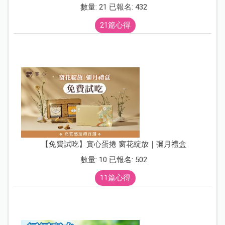
數量: 21 已報名: 432
21篇心得
【免費試吃】實心蛋捲 窗花綻放｜彌月禮盒
數量: 10 已報名: 502
11篇心得