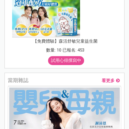
【免費體驗】森活舒敏兒童益生菌
數量: 10 已報名: 453
試用心得撰寫中
當期雜誌
看更多