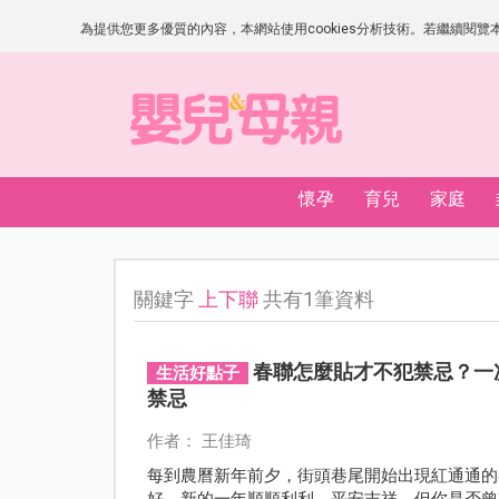
為提供您更多優質的內容，本網站使用cookies分析技術。若繼續閱覽本網
懷孕
育兒
家庭
關鍵字
上下聯
共有1筆資料
春聯怎麼貼才不犯禁忌？一
生活好點子
禁忌
作者： 王佳琦
每到農曆新年前夕，街頭巷尾開始出現紅通通的
好，新的一年順順利利、平安吉祥。但你是否曾