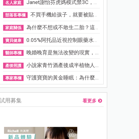
Janet謝怡芬虎媽模式禁3C，看...
名人家庭
不買手機給孩子，就要被貼「...
部落客專欄
為什麼不想或不敢生二胎？這8...
家庭關係
0.05%阿托品近視控制眼藥水納...
寶貝健康
晚婚晚育是無法改變的現實，...
醫師專欄
小說家青竹酒產後成半植物人...
產後照護
守護寶寶的黃金睡眠：為什麼...
專家專欄
試用募集
看更多