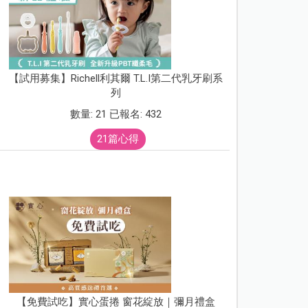
【試用募集】Richell利其爾 T.L.I第二代乳牙刷系
列
數量: 21 已報名: 432
21篇心得
【免費試吃】實心蛋捲 窗花綻放｜彌月禮盒