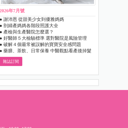
2026年7月號
● 謝沛恩 從甜美少女到優雅媽媽
● 剖婦產媽媽各階段照護大全
● 產檢與生產醫院怎麼選？
● 好醫師５大檢驗標準 選對醫院是風險管理
● 破解４個最常被誤解的寶寶安全感問題
● 藥膳、茶飲、日常保養 中醫觀點看產後掉髮
雜誌訂閱