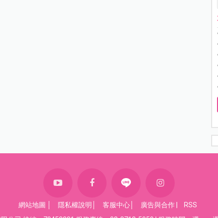
網站地圖
│
隱私權說明
│
客服中心
│
廣告與合作
|
RSS