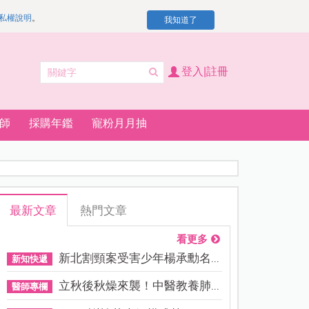
私權說明
。
我知道了
登入|註冊
師
採購年鑑
寵粉月月抽
最新文章
熱門文章
看更多
新北割頸案受害少年楊承勳名...
新知快遞
立秋後秋燥來襲！中醫教養肺...
醫師專欄