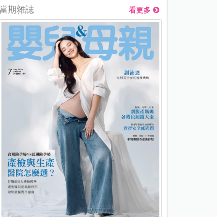
當期雜誌
看更多