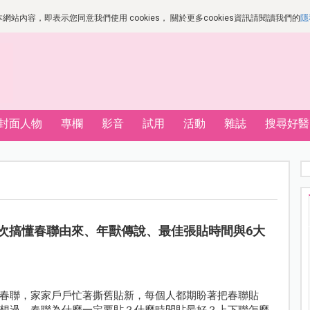
站內容，即表示您同意我們使用 cookies， 關於更多cookies資訊請閱讀我們的
隱
封面人物
專欄
影音
試用
活動
雜誌
搜尋好醫
次搞懂春聯由來、年獸傳說、最佳張貼時間與6大
春聯，家家戶戶忙著撕舊貼新，每個人都期盼著把春聯貼
想過，春聯為什麼一定要貼？什麼時間貼最好？上下聯怎麼