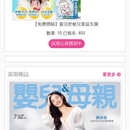
【免費體驗】森活舒敏兒童益生菌
數量: 10 已報名: 453
試用心得撰寫中
當期雜誌
看更多