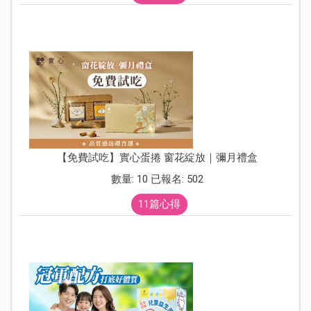
【免費試吃】實心蛋捲 窗花綻放｜彌月禮盒
數量: 10 已報名: 502
11篇心得