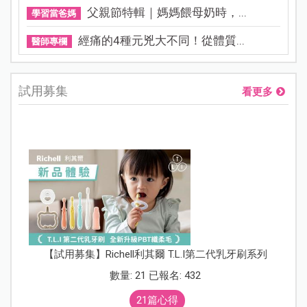
父親節特輯｜媽媽餵母奶時，...
學習當爸媽
經痛的4種元兇大不同！從體質...
醫師專欄
試用募集
看更多
【試用募集】Richell利其爾 T.L.I第二代乳牙刷系列
數量: 21 已報名: 432
21篇心得