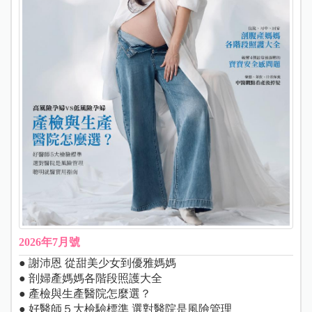
2026年7月號
● 謝沛恩 從甜美少女到優雅媽媽
● 剖婦產媽媽各階段照護大全
● 產檢與生產醫院怎麼選？
● 好醫師５大檢驗標準 選對醫院是風險管理