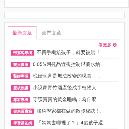
最新文章
熱門文章
看更多
不買手機給孩子，就要被貼「...
部落客專欄
0.05%阿托品近視控制眼藥水納...
寶貝健康
晚婚晚育是無法改變的現實，...
醫師專欄
小說家青竹酒產後成半植物人...
產後照護
守護寶寶的黃金睡眠：為什麼...
專家專欄
腦科學家都在做的散步秘訣！...
健康百寶箱
「媽媽去哪裡了？」4歲孩子還...
學習當爸媽