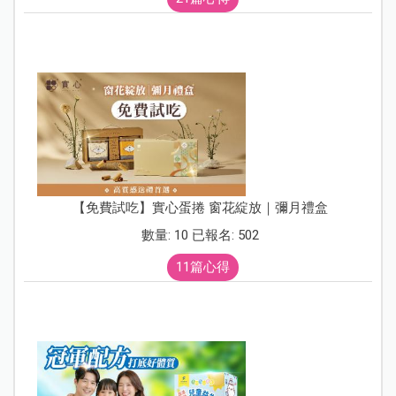
【免費試吃】實心蛋捲 窗花綻放｜彌月禮盒
數量: 10 已報名: 502
11篇心得