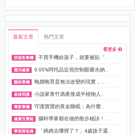
術品一樣，讓人驚呼她不光在舞台上漂亮，在廚藝上也
很亮眼。
最新文章
熱門文章
看更多
不買手機給孩子，就要被貼「...
部落客專欄
0.05%阿托品近視控制眼藥水納...
寶貝健康
晚婚晚育是無法改變的現實，...
醫師專欄
小說家青竹酒產後成半植物人...
產後照護
守護寶寶的黃金睡眠：為什麼...
專家專欄
腦科學家都在做的散步秘訣！...
健康百寶箱
「媽媽去哪裡了？」4歲孩子還...
學習當爸媽