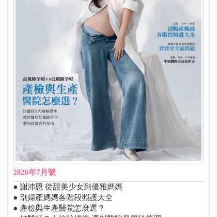
2026年7月號
● 謝沛恩 從甜美少女到優雅媽媽
● 剖婦產媽媽各階段照護大全
● 產檢與生產醫院怎麼選？