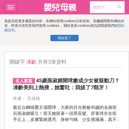
Toggle
navigation
為提供您更多優質的內容，本網站使用cookies分析技術。若繼續閱覽本網站內
容，即表示您同意我們使用 cookies， 關於更多cookies資訊請閱讀我們的
隱私
權說明
。
我知道了
關鍵字
凍齡
共有3筆資料
45歲孫淑媚開球嫩成少女被疑動刀？
名人家庭
凍齡美到上熱搜，她驚吐：我拔了7顆牙！
作者： 王佳琦
最近台鋼雄鷹主場開球，大家的目光都被45歲的金曲歌
后孫淑媚吸引！當天她留著一頭黑長髮、穿著球衣在投
手丘上，皮膚緊緻透亮、身材勻稱、少女感滿滿，真不
敢相信她已經45歲！