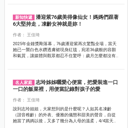
潘迎紫76歲美得像仙女！媽媽們跟著
新知快遞
6大堅持走，凍齡女神就是妳！
作者： 王佳琦
2025年金鐘獎剛落幕，76歲潘迎紫再次驚豔全場，當天
她已一襲白色水鑽透膚裙現身紅毯，宛若36歲般的容顏
和氣質，讓媒體與觀眾都忍不住驚呼：歲月怎麼都沒有
在她身上停下腳步？甚少公開露面的她，每一次出現，
都能用凍齡的魅力震撼全場。
志玲姊姊曬愛心便當，把愛裝進一口
名人家庭
一口的飯菜裡，用便當記錄對孩子的愛
作者： 王佳琦
說到志玲姐姐，大家想到的是什麼呢？人如其名凍齡
（諧音稚齡）的外表、優雅的儀態和甜美的聲音，自從
她當了媽媽以後，又多了幾分為人母的溫柔，4/4當天，
志玲姊姊在社群上曬出五組為兒子親手做的便當，像藝