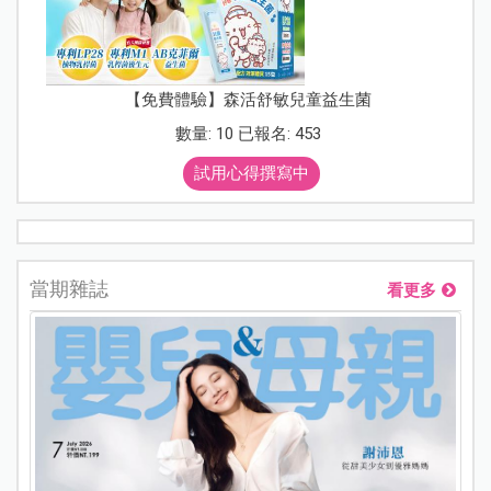
【免費體驗】森活舒敏兒童益生菌
數量: 10 已報名: 453
試用心得撰寫中
當期雜誌
看更多