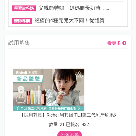
父親節特輯｜媽媽餵母奶時，...
學習當爸媽
經痛的4種元兇大不同！從體質...
醫師專欄
試用募集
看更多
【試用募集】Richell利其爾 T.L.I第二代乳牙刷系列
數量: 21 已報名: 432
21篇心得