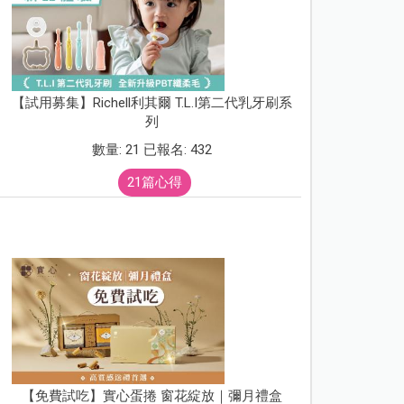
【試用募集】Richell利其爾 T.L.I第二代乳牙刷系
列
數量: 21 已報名: 432
21篇心得
【免費試吃】實心蛋捲 窗花綻放｜彌月禮盒