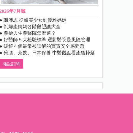
2026年7月號
● 謝沛恩 從甜美少女到優雅媽媽
● 剖婦產媽媽各階段照護大全
● 產檢與生產醫院怎麼選？
● 好醫師５大檢驗標準 選對醫院是風險管理
● 破解４個最常被誤解的寶寶安全感問題
● 藥膳、茶飲、日常保養 中醫觀點看產後掉髮
雜誌訂閱