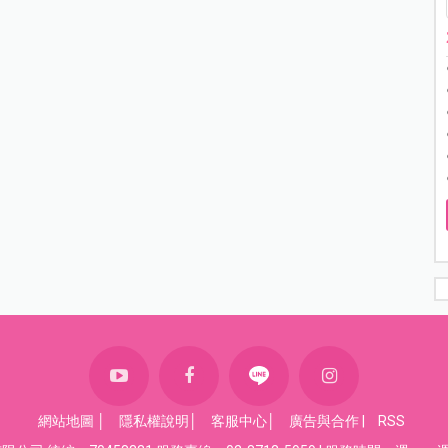
網站地圖
│
隱私權說明
│
客服中心
│
廣告與合作
|
RSS