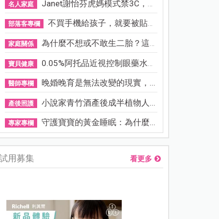
Janet謝怡芬虎媽模式禁3C，看...
名人家庭
不買手機給孩子，就要被貼「...
部落客專欄
為什麼不想或不敢生二胎？這8...
家庭關係
0.05%阿托品近視控制眼藥水納...
寶貝健康
晚婚晚育是無法改變的現實，...
醫師專欄
小說家青竹酒產後成半植物人...
產後照護
守護寶寶的黃金睡眠：為什麼...
專家專欄
試用募集
看更多