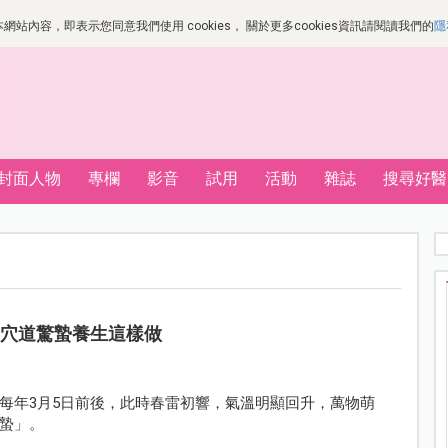
站內容，即表示您同意我們使用 cookies， 關於更多cookies資訊請閱讀我們的
隱
封面人物
專欄
影音
試用
活動
雜誌
搜尋好醫
3穴道驚蟄養生這樣做
每年3月5日前後，此時春雷初響，氣溫明顯回升，萬物萌
蟄」。