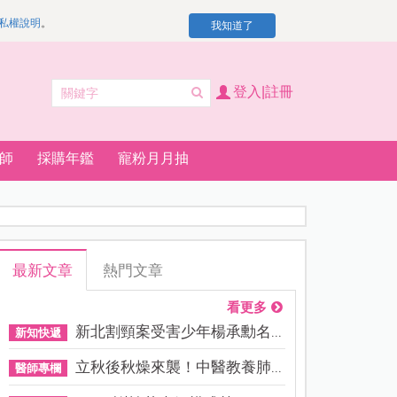
私權說明
。
我知道了
登入|註冊
師
採購年鑑
寵粉月月抽
最新文章
熱門文章
看更多
新北割頸案受害少年楊承勳名...
新知快遞
立秋後秋燥來襲！中醫教養肺...
醫師專欄