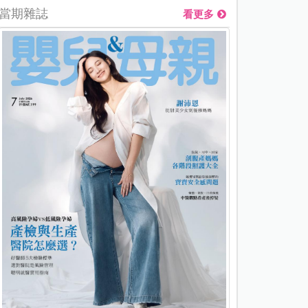
當期雜誌
看更多