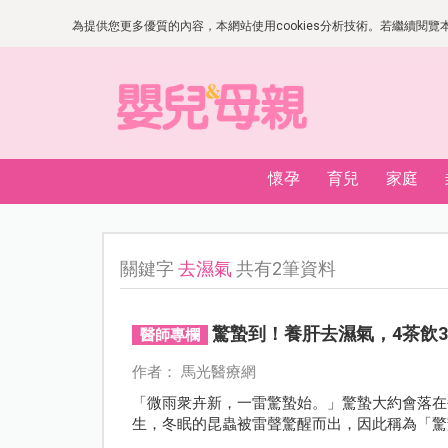
為提供您更多優質的內容，本網站使用cookies分析技術。若繼續閱覽本網
懷孕
育兒
家庭
關鍵字
去濕氣
共有2筆資料
驚蟄到！養肝去濕氣，4茶飲
醫師專欄
作者： 馬光醫療網
「微雨衆卉新，一雷驚蟄始。」驚蟄大約會落在
生，冬眠的昆蟲被雷聲驚醒而出，因此稱為「驚