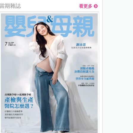
當期雜誌
看更多