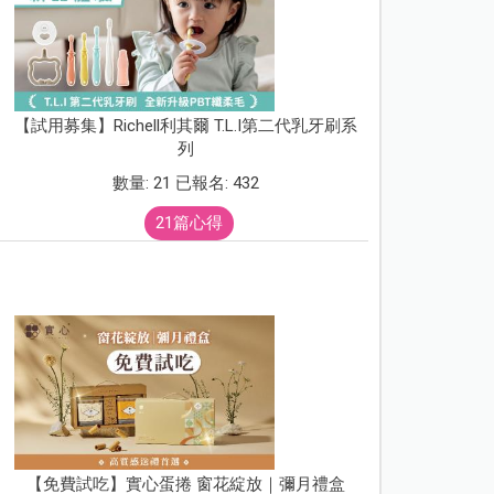
【試用募集】Richell利其爾 T.L.I第二代乳牙刷系
列
數量: 21 已報名: 432
21篇心得
【免費試吃】實心蛋捲 窗花綻放｜彌月禮盒