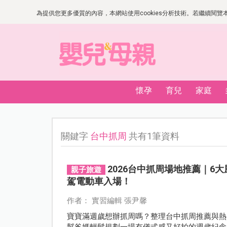
為提供您更多優質的內容，本網站使用cookies分析技術。若繼續閱覽本網
懷孕
育兒
家庭
關鍵字
台中抓周
共有1筆資料
2026台中抓周場地推薦｜6
親子旅遊
駕電動車入場！
作者： 實習編輯 張尹馨
寶寶滿週歲想辦抓周嗎？整理台中抓周推薦與熱
幫爸媽輕鬆規劃一場有儀式感又好拍的週歲紀念