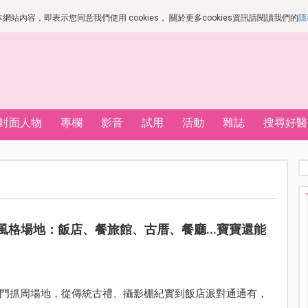
站內容，即表示您同意我們使用 cookies， 關於更多cookies資訊請閱讀我們的
隱
封面人物
專欄
影音
試用
活動
雜誌
搜尋好醫
大風格場地：飯店、餐旅館、古厝、餐廳...寶寶還能
門抓周場地，從傳統古禮、攝影棚紀實到飯店派對通通有，
。