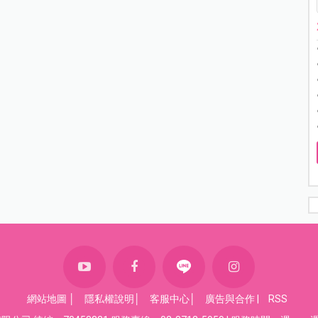
網站地圖
│
隱私權說明
│
客服中心
│
廣告與合作
|
RSS