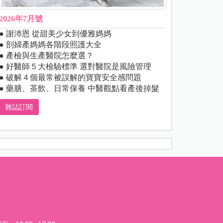
2026年7月號
● 謝沛恩 從甜美少女到優雅媽媽
● 剖婦產媽媽各階段照護大全
● 產檢與生產醫院怎麼選？
● 好醫師５大檢驗標準 選對醫院是風險管理
● 破解４個最常被誤解的寶寶安全感問題
● 藥膳、茶飲、日常保養 中醫觀點看產後掉髮
雜誌訂閱