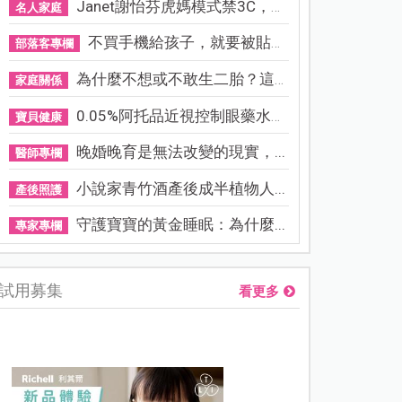
Janet謝怡芬虎媽模式禁3C，看...
名人家庭
不買手機給孩子，就要被貼「...
部落客專欄
為什麼不想或不敢生二胎？這8...
家庭關係
0.05%阿托品近視控制眼藥水納...
寶貝健康
晚婚晚育是無法改變的現實，...
醫師專欄
小說家青竹酒產後成半植物人...
產後照護
守護寶寶的黃金睡眠：為什麼...
專家專欄
試用募集
看更多