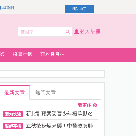
私權說明
。
我知道了
登入|註冊
師
採購年鑑
寵粉月月抽
最新文章
熱門文章
看更多
新北割頸案受害少年楊承勳名...
新知快遞
立秋後秋燥來襲！中醫教養肺...
醫師專欄