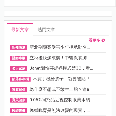
最新文章
熱門文章
看更多
新北割頸案受害少年楊承勳名...
新知快遞
立秋後秋燥來襲！中醫教養肺...
醫師專欄
Janet謝怡芬虎媽模式禁3C，看...
名人家庭
不買手機給孩子，就要被貼「...
部落客專欄
為什麼不想或不敢生二胎？這8...
家庭關係
0.05%阿托品近視控制眼藥水納...
寶貝健康
晚婚晚育是無法改變的現實，...
醫師專欄