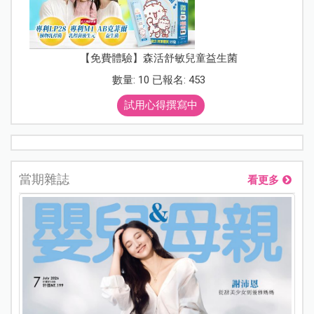
【免費體驗】森活舒敏兒童益生菌
數量: 10 已報名: 453
試用心得撰寫中
當期雜誌
看更多