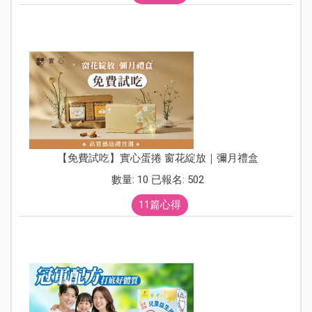
【免費試吃】實心蛋捲 窗花綻放｜彌月禮盒
數量: 10 已報名: 502
11篇心得