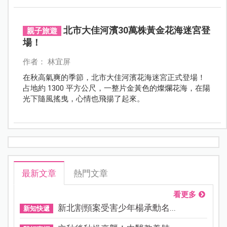
或好友相揪閒逛，這裡都是最應景的浪漫去處，趁著花
期正美，快來享受專屬秋日的金色浪漫吧！
北市大佳河濱30萬株黃金花海迷宮登
親子旅遊
場！
作者： 林宜屏
在秋高氣爽的季節，北市大佳河濱花海迷宮正式登場！
占地約 1300 平方公尺，一整片金黃色的燦爛花海，在陽
光下隨風搖曳，心情也飛揚了起來。
最新文章
熱門文章
看更多
新北割頸案受害少年楊承勳名...
新知快遞