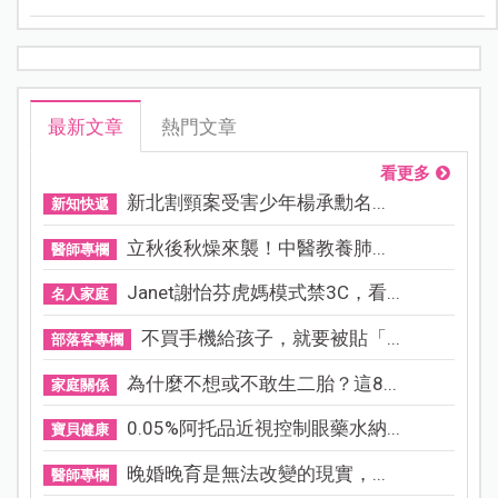
三名 ， 呼吸道細胞融合病毒(簡稱RSV，發音類似台語
「瓦斯味」），更是常見且容易被忽視的呼吸道病毒。
本刊特別邀請臺大醫院婦產部產科主任施景中醫師解析
RSV的威脅與預防方式，及早為寶寶建立保護力。
最新文章
熱門文章
看更多
新北割頸案受害少年楊承勳名...
新知快遞
立秋後秋燥來襲！中醫教養肺...
醫師專欄
Janet謝怡芬虎媽模式禁3C，看...
名人家庭
不買手機給孩子，就要被貼「...
部落客專欄
為什麼不想或不敢生二胎？這8...
家庭關係
0.05%阿托品近視控制眼藥水納...
寶貝健康
晚婚晚育是無法改變的現實，...
醫師專欄