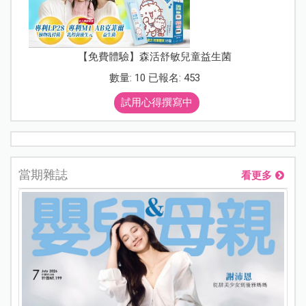
【免費體驗】森活舒敏兒童益生菌
數量: 10 已報名: 453
試用心得撰寫中
當期雜誌
看更多