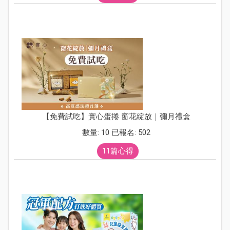
【免費試吃】實心蛋捲 窗花綻放｜彌月禮盒
數量: 10 已報名: 502
11篇心得