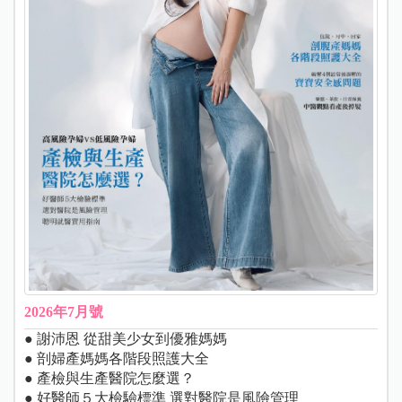
2026年7月號
● 謝沛恩 從甜美少女到優雅媽媽
● 剖婦產媽媽各階段照護大全
● 產檢與生產醫院怎麼選？
● 好醫師５大檢驗標準 選對醫院是風險管理