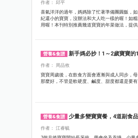
作者： 邱平
喜氣洋洋的過年，媽媽除了忙著準備團圓飯，如
紀還小的寶寶，沒辦法和大人吃一樣的喔！如糯
用喔！本刊特別推薦幾道寶寶的年菜做法，提供
新手媽必抄！1～2歲寶寶的
營養&食譜
作者： 周品攸
寶寶周歲後，在飲食方面會逐漸與成人同步，母
那麼好，不管是軟硬度、鹹度、甜度都還是要有
少量多變寶寶餐，4道副食
營養&食譜
作者： 江睿毓
7個月後寶寶開始長牙齒，學會坐及吞嚥，少量