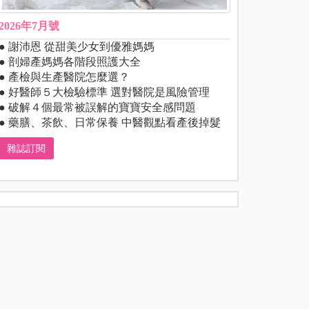
2026年7月號
● 謝沛恩 從甜美少女到優雅媽媽
● 剖婦產媽媽各階段照護大全
● 產檢與生產醫院怎麼選？
● 好醫師５大檢驗標準 選對醫院是風險管理
● 破解４個最常被誤解的寶寶安全感問題
● 藥膳、茶飲、日常保養 中醫觀點看產後掉髮
雜誌訂閱