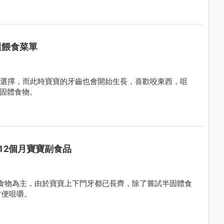
週餵食菜單
多選擇，而此時寶寶的牙齒也會開始生長，喜歡咬東西，咀
固體食物。
12個月寶寶副食品
的食物為主，由於寶寶上下門牙都已長齊，除了嘗試半固體食
方便咀嚼。