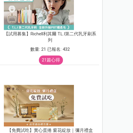
【試用募集】Richell利其爾 T.L.I第二代乳牙刷系
列
數量: 21 已報名: 432
21篇心得
【免費試吃】實心蛋捲 窗花綻放｜彌月禮盒