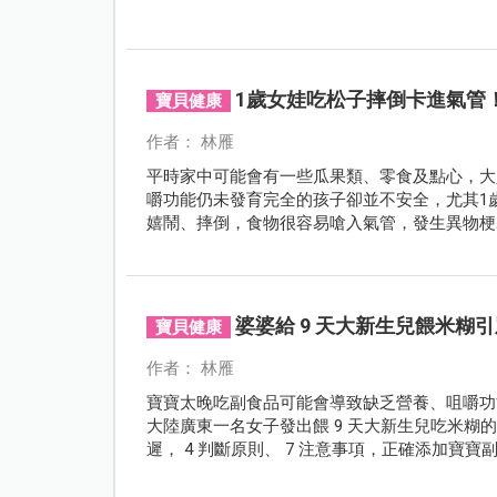
1歲女娃吃松子摔倒卡進氣管
寶貝健康
作者： 林雁
平時家中可能會有一些瓜果類、零食及點心，大
嚼功能仍未發育完全的孩子卻並不安全，尤其1
嬉鬧、摔倒，食物很容易嗆入氣管，發生異物梗
婆婆給 9 天大新生兒餵米糊
寶貝健康
作者： 林雁
寶寶太晚吃副食品可能會導致缺乏營養、咀嚼功
大陸廣東一名女子發出餵 9 天大新生兒吃米
遲， 4 判斷原則、 7 注意事項，正確添加寶寶