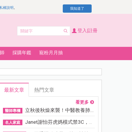
私權說明
。
我知道了
登入|註冊
師
採購年鑑
寵粉月月抽
最新文章
熱門文章
看更多
立秋後秋燥來襲！中醫教養肺...
醫師專欄
Janet謝怡芬虎媽模式禁3C，看...
名人家庭