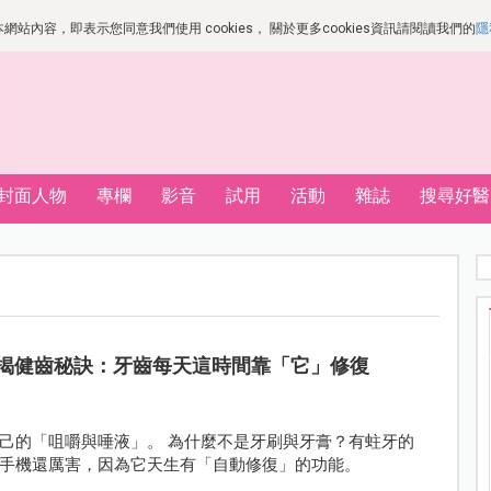
站內容，即表示您同意我們使用 cookies， 關於更多cookies資訊請閱讀我們的
隱
封面人物
專欄
影音
試用
活動
雜誌
搜尋好醫
揭健齒秘訣：牙齒每天這時間靠「它」修復
己的「咀嚼與唾液」。 為什麼不是牙刷與牙膏？有蛀牙的
手機還厲害，因為它天生有「自動修復」的功能。