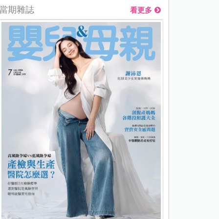
當期雜誌
看更多