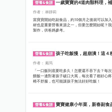
一歲寶寶的4道肉類料理，
營養&食譜
作者： 林靜莉
當寶寶開始吃副食品，約10個月之後就可以加
材也是重要營養來源之一，但要怎麼開始呢？我
製作，供爸媽參考。
孩子吃飯慢，超崩潰！這４
營養&食譜
作者： 戴筠
「一口飯到底要吃多久！怎麼還不吞下去？每次
餵飯一邊對著孩子破口大罵，每次看了都好心疼
椅不舒服，也可能讓孩子無法好好吃飯！
寶寶健康小年菜，新春副食
營養&食譜