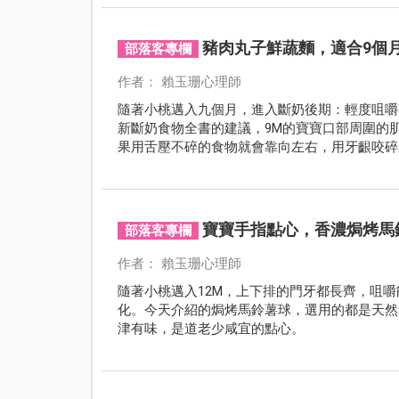
豬肉丸子鮮蔬麵，適合9個
部落客專欄
作者： 賴玉珊心理師
隨著小桃邁入九個月，進入斷奶後期：輕度咀嚼
新斷奶食物全書的建議，9M的寶寶口部周圍的
果用舌壓不碎的食物就會靠向左右，用牙齦咬碎
可避免寶寶囫圇吞食的情形。
寶寶手指點心，香濃焗烤馬
部落客專欄
作者： 賴玉珊心理師
隨著小桃邁入12M，上下排的門牙都長齊，咀
化。今天介紹的焗烤馬鈴薯球，選用的都是天然
津有味，是道老少咸宜的點心。