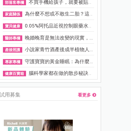
不買手機給孩子，就要被貼「...
部落客專欄
為什麼不想或不敢生二胎？這8...
家庭關係
0.05%阿托品近視控制眼藥水納...
寶貝健康
晚婚晚育是無法改變的現實，...
醫師專欄
小說家青竹酒產後成半植物人...
產後照護
守護寶寶的黃金睡眠：為什麼...
專家專欄
腦科學家都在做的散步秘訣！...
健康百寶箱
試用募集
看更多