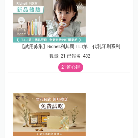
【試用募集】Richell利其爾 T.L.I第二代乳牙刷系列
數量: 21 已報名: 432
21篇心得