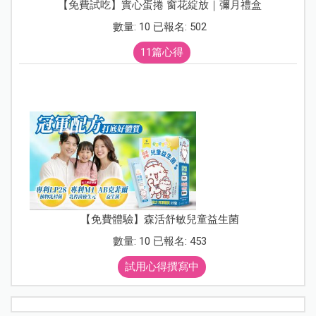
【免費試吃】實心蛋捲 窗花綻放｜彌月禮盒
數量: 10 已報名: 502
11篇心得
【免費體驗】森活舒敏兒童益生菌
數量: 10 已報名: 453
試用心得撰寫中