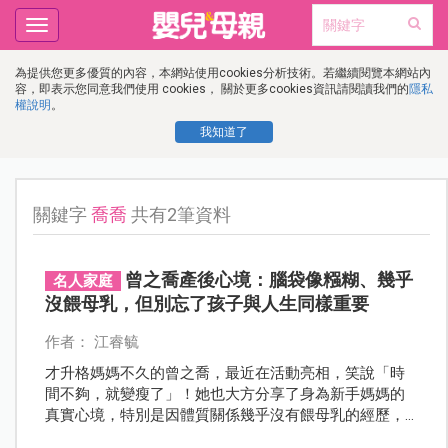
Toggle
navigation
為提供您更多優質的內容，本網站使用cookies分析技術。若繼續閱覽本網站內
容，即表示您同意我們使用 cookies， 關於更多cookies資訊請閱讀我們的
隱私
權說明
。
我知道了
關鍵字
喬喬
共有2筆資料
曾之喬產後心境：腦袋像糨糊、幾乎
名人家庭
沒餵母乳，但別忘了孩子與人生同樣重要
作者： 江睿毓
才升格媽媽不久的曾之喬，最近在活動亮相，笑說「時
間不夠，就變瘦了」！她也大方分享了身為新手媽媽的
真實心境，特別是因體質關係幾乎沒有餵母乳的經歷，
以及她如何學會放下焦慮，找到屬於自己的節奏。