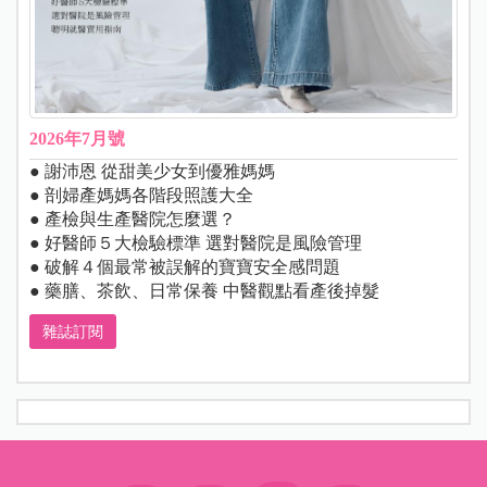
2026年7月號
● 謝沛恩 從甜美少女到優雅媽媽
● 剖婦產媽媽各階段照護大全
● 產檢與生產醫院怎麼選？
● 好醫師５大檢驗標準 選對醫院是風險管理
● 破解４個最常被誤解的寶寶安全感問題
● 藥膳、茶飲、日常保養 中醫觀點看產後掉髮
雜誌訂閱