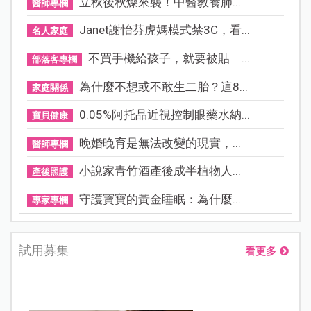
立秋後秋燥來襲！中醫教養肺...
醫師專欄
Janet謝怡芬虎媽模式禁3C，看...
名人家庭
不買手機給孩子，就要被貼「...
部落客專欄
為什麼不想或不敢生二胎？這8...
家庭關係
0.05%阿托品近視控制眼藥水納...
寶貝健康
晚婚晚育是無法改變的現實，...
醫師專欄
小說家青竹酒產後成半植物人...
產後照護
守護寶寶的黃金睡眠：為什麼...
專家專欄
試用募集
看更多