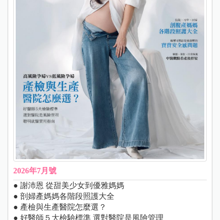
2026年7月號
● 謝沛恩 從甜美少女到優雅媽媽
● 剖婦產媽媽各階段照護大全
● 產檢與生產醫院怎麼選？
● 好醫師５大檢驗標準 選對醫院是風險管理