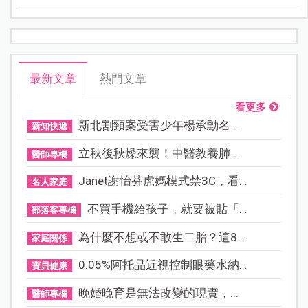
最新文章
熱門文章
看更多
新北割頸案受害少年楊承勳名...
新知快遞
立秋後秋燥來襲！中醫教養肺...
醫師專欄
Janet謝怡芬虎媽模式禁3C，看...
名人家庭
不買手機給孩子，就要被貼「...
部落客專欄
為什麼不想或不敢生二胎？這8...
家庭關係
0.05%阿托品近視控制眼藥水納...
寶貝健康
晚婚晚育是無法改變的現實，...
醫師專欄