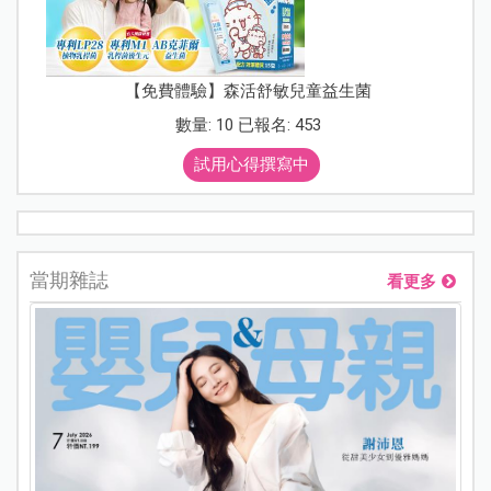
【免費體驗】森活舒敏兒童益生菌
數量: 10 已報名: 453
試用心得撰寫中
當期雜誌
看更多