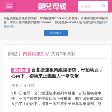
Toggle
navigation
為提供您更多優質的內容，本網站使用cookies分析技術。若繼續閱覽本網站內
容，即表示您同意我們使用 cookies， 關於更多cookies資訊請閱讀我們的
隱私
權說明
。
我知道了
關鍵字
四寶媽被打頭
共有1筆資料
台北捷運板南線爆衝突，母拍幼女手
新知快遞
心兩下，卻換來正義魔人一拳攻擊
作者： 王佳琦
3月1日晚間，台北捷運板南線列車發生一起肢體衝突事
件，一名年輕媽媽帶著四個小孩搭車，期間因管教2歲幼
女拍了手心兩下，卻遭一名24歲男子揮拳攻擊頭部，雙
方爆發激烈爭吵。