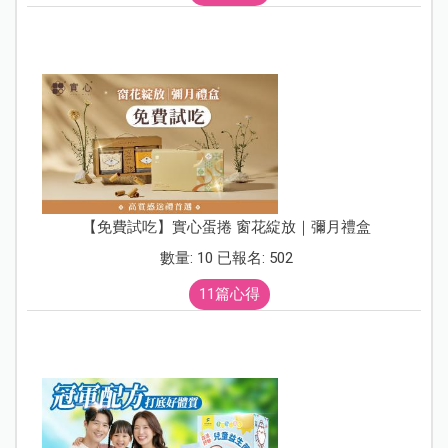
【免費試吃】實心蛋捲 窗花綻放｜彌月禮盒
數量: 10 已報名: 502
11篇心得