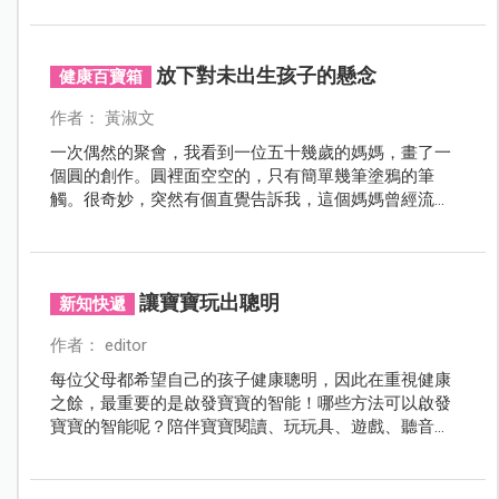
地方？請看專業兒童職能治療師的建議！
放下對未出生孩子的懸念
健康百寶箱
作者： 黃淑文
一次偶然的聚會，我看到一位五十幾歲的媽媽，畫了一
個圓的創作。圓裡面空空的，只有簡單幾筆塗鴉的筆
觸。很奇妙，突然有個直覺告訴我，這個媽媽曾經流
產。
讓寶寶玩出聰明
新知快遞
作者： editor
每位父母都希望自己的孩子健康聰明，因此在重視健康
之餘，最重要的是啟發寶寶的智能！哪些方法可以啟發
寶寶的智能呢？陪伴寶寶閱讀、玩玩具、遊戲、聽音
樂、塗鴉等等都非常棒，讓寶寶在遊戲中玩出聰明喔！