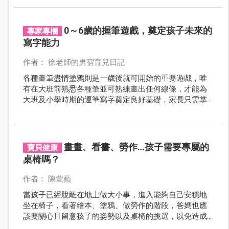
掘出多少秘密呢？讓我們看下去，找出可以開啟孩子心
裡世界的答案！
0～6歲的握筆遊戲，奠定孩子未來的
專家專欄
寫字能力
作者： 徐老師的男宿育兒日記
各種畫筆盡情塗鴉則是一歲後就可開始的重要遊戲，唯
有在大班前熟悉各種筆並可熟練畫出任何線條，才能為
大班及小學時期的運筆寫字奠定良好基礎，家長只需掌
握以下重點就可以囉！
畫畫、看書、勞作…孩子需要專屬的
寶貝健康
桌椅嗎？
作者： 陳萱蘋
當孩子已經脫離在地上做大小事，進入能夠自己安穩地
坐在椅子，看著繪本、塗鴉、做勞作的階段，爸媽也應
該要關心且留意孩子的姿勢以及桌椅的挑選，以免造成
姿勢不良，引發後續相關問題。到底有哪些需要注意的