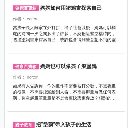
媽媽如何用塗鴉畫探索自己
健康百寶箱
作者： editor
當孩子長大離家在外打拚、出了社會以後，媽媽可以獨
處的時間一夕之間多出了許多，不妨把這些空檔時間，
透過塗鴉畫來探索自己，或許也會得到些意想不到的靈
感或靈性成長喔!
媽媽也可以像孩子般塗鴉
健康百寶箱
作者： editor
如果有人告訴你，你的畫作不需要被打分數，不需要畫
的很像，不需要炫耀給別人看，不需要辦畫展做任何表
演，你拿起畫筆畫畫是不是會更快樂更奔放？相對的，
也許你可以藉此檢視自己，是不是常常給孩子打分數？
為了自己的面子和世俗的榮耀，對孩子做一些無謂的要
求，給孩子沒必要的壓力？
把“塗鴉”帶入孩子的生活
親子教育