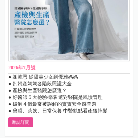
2026年7月號
● 謝沛恩 從甜美少女到優雅媽媽
● 剖婦產媽媽各階段照護大全
● 產檢與生產醫院怎麼選？
● 好醫師５大檢驗標準 選對醫院是風險管理
● 破解４個最常被誤解的寶寶安全感問題
● 藥膳、茶飲、日常保養 中醫觀點看產後掉髮
雜誌訂閱