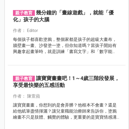
幾分鐘的「畫線遊戲」，就能「優
親子教育
化」孩子的大腦
作者： Editor
每個孩子都喜歡塗鴉，整個家都是孩子的超級大畫布，
牆壁畫一畫、沙發塗一塗，但你知道嗎？當孩子開始有
興趣拿起畫筆時，就是訓練「書寫文字」和「數字能
力」的好時機喔！
讓寶寶畫畫吧！1～4歲三階段發展，
親子教育
享受最快樂的五感活動
作者： 陳萱蘋
讓寶寶畫畫，你想到的是會弄髒？他根本不會畫？還是
給他紙筆盡情揮灑？讓兒童職能治療師來告訴你，塗鴉
繪畫不只是肢體、觸覺的體驗，更重要的是寶寶情感溝
通的管道喔！