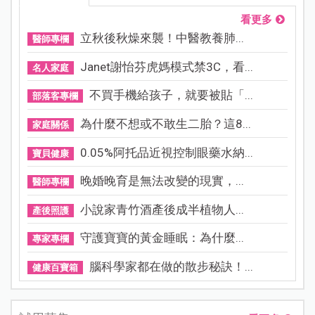
看更多
立秋後秋燥來襲！中醫教養肺...
醫師專欄
Janet謝怡芬虎媽模式禁3C，看...
名人家庭
不買手機給孩子，就要被貼「...
部落客專欄
為什麼不想或不敢生二胎？這8...
家庭關係
0.05%阿托品近視控制眼藥水納...
寶貝健康
晚婚晚育是無法改變的現實，...
醫師專欄
小說家青竹酒產後成半植物人...
產後照護
守護寶寶的黃金睡眠：為什麼...
專家專欄
腦科學家都在做的散步秘訣！...
健康百寶箱