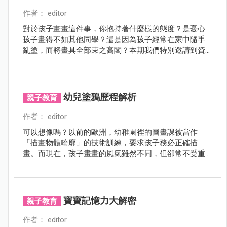
作者： editor
對於孩子畫畫這件事，你抱持著什麼樣的態度？是憂心
孩子畫得不如其他同學？還是因為孩子經常在家中隨手
亂塗，而將畫具全部束之高閣？本期我們特別邀請到資
深兒童美術老師、同時也是繪本插畫家的鄭明進老師，
為大家釐清如何以正確的態度面對幼兒塗鴉行為，並與
我們分享他照顧孫女過程中，溫馨的點點滴滴！
幼兒塗鴉歷程解析
親子教育
作者： editor
可以想像嗎？以前的歐洲，幼稚園裡的圖畫課被當作
「描畫物體輪廓」的技術訓練，要求孩子務必正確描
畫。而現在，孩子畫畫的風氣雖然不同，但卻常不受重
視，甚至只被當成打發時間的活動。身為家長的你，準
備好了解孩子在塗鴉裡所代表的歷程與意義了嗎？
寶寶記憶力大解密
親子教育
作者： editor