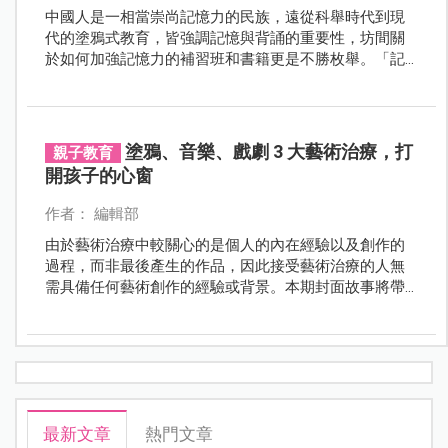
中國人是一相當崇尚記憶力的民族，遠從科舉時代到現
代的塗鴉式教育，皆強調記憶與背誦的重要性，坊間關
於如何加強記憶力的補習班和書籍更是不勝枚舉。「記
憶力好、背誦能力佳的小孩比較聰明」、「從小送孩子
上記憶補習班，未來才會有競爭力」。 此種說法是否真
的可信？本集封面故事即從記憶力的機制、特性，進一
步帶領讀者戳破關於記憶力的迷思，並列舉有益增進幼
塗鴉、音樂、戲劇 3 大藝術治療，打
親子教育
兒記憶力的方法，請家長不要再將記憶力和死背式的打
開孩子的心窗
壓教育劃上等號囉！
作者： 編輯部
由於藝術治療中較關心的是個人的內在經驗以及創作的
過程，而非最後產生的作品，因此接受藝術治療的人無
需具備任何藝術創作的經驗或背景。本期封面故事將帶
領爸比媽咪一同了解藝術治療的世界，您可知道每個治
療背後都有不為人知的小秘密，且這些秘密將是開啟孩
子心靈之窗的關鍵鑰匙呢！
最新文章
熱門文章