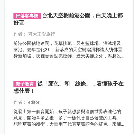
台北天空樹前港公園，白天晚上都
部落客專欄
好玩
作者： 可大王愛旅行
前港公園佔地遼闊，花草扶疏，又有籃球場、溜冰場及
泳池。去年進化2.0，新落成的天空樹溜滑梯讓人彷佛置
身新加坡，夜裡更會點亮燈飾。造景美麗之外，攀爬設
施、網美鞦韆、沙坑塗鴉牆，大小朋友都適合。
從「顏色」和「線條」，看懂孩子在
親子教育
想什麼！
作者： editor
從發出第一個音開始，孩子就想參與這個世界表達他的
意見，開始拿筆之後，多了一樣代替自己發聲的工具。
想吃草莓的衡衡，大量用了代表草莓顏色的紅色，來彌
補沒有吃到草莓的心情～從孩子的畫作中，到底可以發