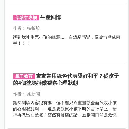
生產回憶
部落客專欄
作者： 帕帕珍
翻到我剛生完小孩的塗鴉........ 自然產感覺，像被雷劈成兩
半！！！
畫畫常用綠色代表愛好和平？從孩子
親子教育
的4個塗鴉特徵觀察心理狀態
作者： 妞新聞
雖然測驗內容很有趣，但不能只靠畫畫就全面代表小孩
的心理狀態啊～～還是要觀察小孩平時的言行舉止、精
神再做出回應喔！當然有疑慮的話，直接開口問是最快
的啦！