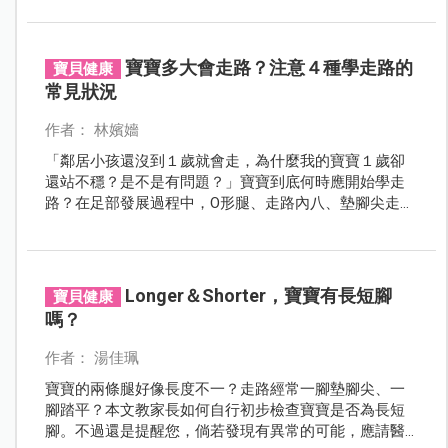
的肌張力恢復正常該怎麼做？快來看專家怎麼說。
寶寶多大會走路？注意４種學走路的
寶貝健康
常見狀況
作者： 林嬪嬙
「鄰居小孩還沒到１歲就會走，為什麼我的寶寶１歲卻
還站不穩？是不是有問題？」寶寶到底何時應開始學走
路？在足部發展過程中，O形腿、走路內八、墊腳尖走路
這些狀況會不會造成影響？需要做治療或矯正嗎？
Longer＆Shorter，寶寶有長短腳
寶貝健康
嗎？
作者： 湯佳珮
寶寶的兩條腿好像長度不一？走路經常一腳墊腳尖、一
腳踏平？本文教家長如何自行初步檢查寶寶是否為長短
腳。不過還是提醒您，倘若發現有異常的可能，應請醫