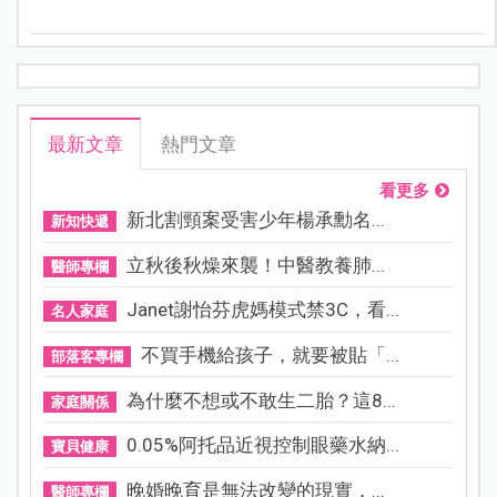
師做進一步的確認與診斷。
最新文章
熱門文章
看更多
新北割頸案受害少年楊承勳名...
新知快遞
立秋後秋燥來襲！中醫教養肺...
醫師專欄
Janet謝怡芬虎媽模式禁3C，看...
名人家庭
不買手機給孩子，就要被貼「...
部落客專欄
為什麼不想或不敢生二胎？這8...
家庭關係
0.05%阿托品近視控制眼藥水納...
寶貝健康
晚婚晚育是無法改變的現實，...
醫師專欄