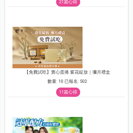
21篇心得
【免費試吃】實心蛋捲 窗花綻放｜彌月禮盒
數量: 10 已報名: 502
11篇心得