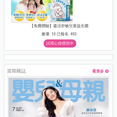
【免費體驗】森活舒敏兒童益生菌
數量: 10 已報名: 453
試用心得撰寫中
當期雜誌
看更多