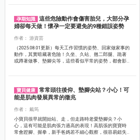
這些危險動作會傷害胎兒，大部分孕
孕期知識
婦卻每天做！懷孕一定要避免的9種錯誤姿勢
作者： 游資芸
（2025.08.01更新）每天工作習慣的姿勢、回家做家事的
動作，其實暗藏著危險！久坐、久站、翹二郎腿、跪著
或蹲著做事、墊腳尖等，這些看似平常的姿勢，都會影
響母親和胎兒的健康，妳不能不知道！孕期睡眠錯誤姿
勢有哪些？趕快一起來了解。
常常頭往後仰、墊腳尖站？小心！可
寶貝健康
能是肌肉發展異常的徵兆
作者： 戴筠
小寶貝很早就開始站、走，但走路時老愛墊腳尖？小
心，這有可能是肌肉張力過高的表現！高肌張的寶寶時
常會蹬腳、握拳，新手爸媽若不細心觀察，很容易錯失
治療良機。如何發現孩子是否肌肉發展異常？想讓孩子