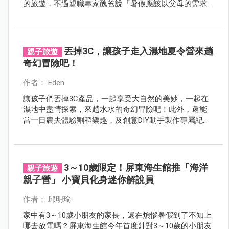
的旅遊，不過親職專家醜爸說「暑假應該以父母的需求
為主，不用特地幫小朋友做什麼！」提供你不一樣的角
度來思考。
丟掉3C，讓孩子走入濕地夏令營來趟
親子旅遊
奇幻冒險吧！
作者： Eden
讓孩子們丟掉3C產品，一起享受大自然的美妙，一起在
濕地中盡情探索，來趟水水的奇幻冒險吧！此外，還能
當一日農夫體驗割稻樂趣，及創意DIY動手製作專屬紀念
品送給自己。
3～10歲限定！屏東海生館推「海洋
親子旅遊
親子營」 小寶貝化身迷你解說員
作者： 邱明瑜
家中有3～10歲小朋友的家長，還在煩惱暑假到了不知上
哪去放電嗎？屏東海生館今年首度針對3～10歲的小朋友