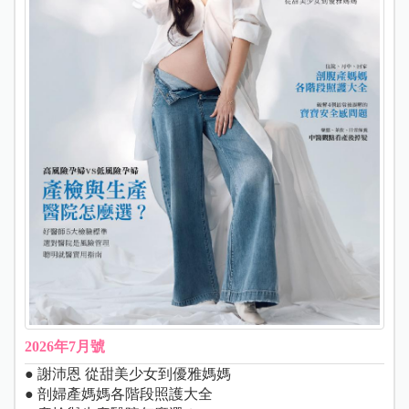
2026年7月號
● 謝沛恩 從甜美少女到優雅媽媽
● 剖婦產媽媽各階段照護大全