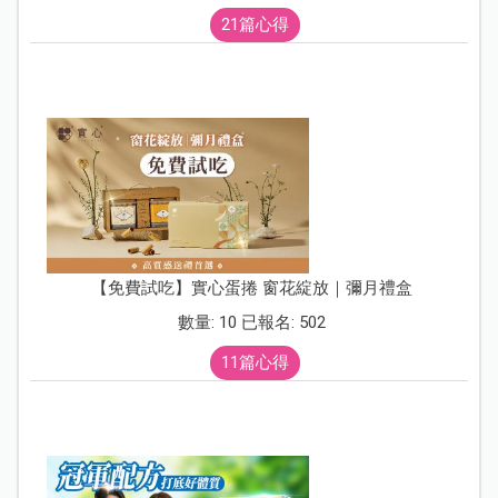
21篇心得
【免費試吃】實心蛋捲 窗花綻放｜彌月禮盒
數量: 10 已報名: 502
11篇心得