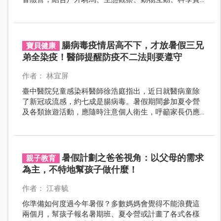
驗與沉浸式角色扮演，從青草湖一路延伸到飯店場域，
打造一場屬於親子間的夏日成長冒險。
腸病毒疫情居高不下，才放暑假三兄
寶貝健康
弟全染疫！醫師提醒防疫不二法則要遵守
作者： 林宜屏
臺中醫院兒童感染科醫師徐浩庭指出，近日就醫病童除
了新冠或流感，約七成是腸病毒。暑假期間參加夏令營
及各類旅遊活動，應隨時注意個人衛生，呼籲家長仍應
留意孩童健康，落實個人及孩童衛生。醫師提醒「戴口
罩、勤洗手」依舊是防疫不二法則。
暑假計劃之爸爸視角：以父母的需求
親子教育
為主，不特地幫孩子做什麼！
作者： 江睿毓
你準備如何度過今年暑假？多數媽媽會覺得不能浪費這
兩個月，幫孩子報名暑期班、夏令營或計畫了各式各樣