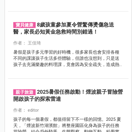
過定向越野、急救體驗、近身防衛與防災挑戰等實作課
程，帶領孩子走出教室、走進真實場域，在遊戲與任務
中建立安全意識，培養面對危機時的判斷力與應變能
力。
8歲孩童參加夏令營驚傳燙傷急送
寶貝健康
醫，家長必知黃金急救時間別錯過！
作者： 王佳琦
暑假是孩子多元學習的好時機，很多家長也會安排各種
不同的課讓孩子生活多些體驗，但誰也沒想到，只是送
孩子去充滿樂趣的料理課，竟會因為安全疏失，造成熱
油潑灑到孩子身上的意外，讓孩子受了重傷。
2025暑假任務啟動！煙波親子冒險營
親子旅遊
開啟孩子的探索雷達
作者： editor
孩子的每一個暑假，都值得留下不一樣的回憶。2025 夏
天，「煙波新竹湖濱館」將整座園區化身為孩子的任務
冒險營，結合戶外騎馬、生態觀察、動物互動、科學實