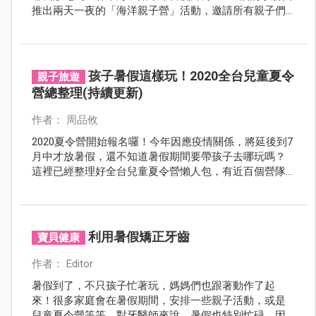
推出兩天一夜的「海洋親子營」活動，邀請所有親子們
進入海洋世界度過活潑有趣的夏日時光。
孩子暑假這樣玩！2020全台兒童夏令
親子旅遊
營總整理(持續更新)
作者： 周品攸
2020夏令營開始報名囉！今年因應疫情關係，將延後到7
月中才放暑假，還不知道暑假期間要帶孩子去哪玩嗎？
這裡已經整理好全台兒童夏令營懶人包，有近百個營隊
等著孩子去玩耍，別客氣，直接收藏吧！
利用暑假矯正牙齒
寶貝健康
作者： Editor
暑假到了，不只孩子忙著玩，媽媽們也跟著動作了起
來！很多家庭會在暑假期間，安排一些親子活動，或是
兒童夏令營等等。對牙醫師來說，暑假也特別忙碌，因