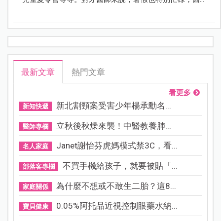
為有很多家長，會利用暑假帶孩子來做牙齒矯正。
最新文章
熱門文章
看更多
新北割頸案受害少年楊承勳名...
新知快遞
立秋後秋燥來襲！中醫教養肺...
醫師專欄
Janet謝怡芬虎媽模式禁3C，看...
名人家庭
不買手機給孩子，就要被貼「...
部落客專欄
為什麼不想或不敢生二胎？這8...
家庭關係
0.05%阿托品近視控制眼藥水納...
寶貝健康