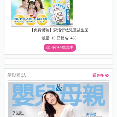
【免費體驗】森活舒敏兒童益生菌
數量: 10 已報名: 453
試用心得撰寫中
當期雜誌
看更多