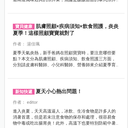
雞絲或清爽口味的涼拌五絲，都能讓您吃得開懷又飽
足。
肌膚照顧×疾病須知×飲食照護，炎炎
寶貝健康
夏季！這樣照顧寶寶就對了
作者： 湯佳珮
夏季天氣炎熱，新手爸媽在照顧寶寶時，要注意哪些要
點？本文分為肌膚照顧、疾病須知、飲食照護三方面，
分別請皮膚科醫師、小兒科醫師、營養師來介紹夏季育
兒的常見問題，讓爸媽知道該如何照顧寶寶，並能夠及
時因應炎夏各種狀況題。
夏天小心熱出問題！
新知快遞
作者： editor
進入炎夏，天天高溫逼人，冰飲、生冷食物是許多人的
消暑首選，但是若未注意食物的保存和處理，很容易食
物中毒或吃出腸胃炎！此外，高溫下也要特別防範中暑