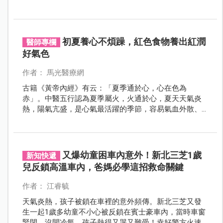
幾個小習慣，就能大幅降低憾事發生。
初夏養心不煩躁，紅色食物養出紅潤
醫師專欄
好氣色
作者： 馬光醫療網
古籍《黃帝內經》有云：「夏季通於心，心在色為
赤」。中醫五行認為夏季屬火，火通於心，夏天天氣炎
熱，陽氣亢盛，是心氣最活躍的季節，容易氣血外散、
流汗較多，造成心臟負擔加重、情緒波動、煩躁不安，
進而影響腸胃道消化、睡眠、甚至是心血管不適；因此
初夏養生的重點在於「清熱養心安神」。
又爆幼童困車內意外！新北三芝1歲
新知快遞
兒反鎖高溫車內，爸媽必學這招救命關鍵
作者： 江睿毓
天氣炎熱，孩子被鎖在車裡的意外頻傳。新北三芝又發
生一起1歲多幼童不小心被反鎖在賓士豪車內，當時車窗
緊閉、沒開冷氣，孩子熱得又哭又難受！幸好警方火速