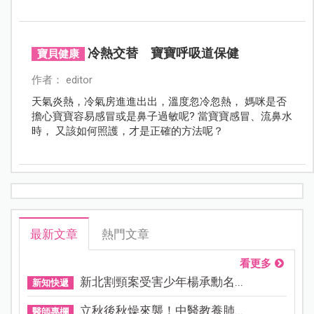
發生，而夏天頻頻進出冷氣房，溫差過大，也會因為熱
感冒而感到不適，尤其嬰幼兒和孕婦，更要注意天氣炎
熱可能帶來的身體和飲食方面的問題。
冷熱交替 寶寶呼吸道保健
寶貝健康
作者： editor
天氣炎熱，冷氣房進進出出，溫度忽冷忽熱， 媽咪是否
擔心寶寶容易感冒或是鼻子過敏呢? 當寶寶感冒、流鼻水
時， 又該如何照護，才是正確的方法呢？
最新文章
熱門文章
看更多
新北割頸案受害少年楊承勳名...
新知快遞
立秋後秋燥來襲！中醫教養肺...
醫師專欄