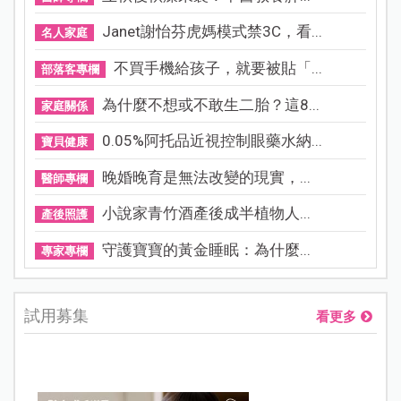
Janet謝怡芬虎媽模式禁3C，看...
名人家庭
不買手機給孩子，就要被貼「...
部落客專欄
為什麼不想或不敢生二胎？這8...
家庭關係
0.05%阿托品近視控制眼藥水納...
寶貝健康
晚婚晚育是無法改變的現實，...
醫師專欄
小說家青竹酒產後成半植物人...
產後照護
守護寶寶的黃金睡眠：為什麼...
專家專欄
試用募集
看更多