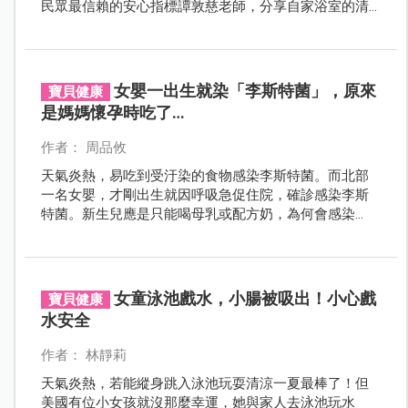
民眾最信賴的安心指標譚敦慈老師，分享自家浴室的清
掃、收納原則，教大家如何用最簡單的方式保持乾淨清
爽，告別黴菌大本營！
女嬰一出生就染「李斯特菌」，原來
寶貝健康
是媽媽懷孕時吃了…
作者： 周品攸
天氣炎熱，易吃到受汙染的食物感染李斯特菌。而北部
一名女嬰，才剛出生就因呼吸急促住院，確診感染李斯
特菌。新生兒應是只能喝母乳或配方奶，為何會感染
呢？原來是因為媽媽懷孕時對生菜沙拉、生魚片不忌口
所導致。
女童泳池戲水，小腸被吸出！小心戲
寶貝健康
水安全
作者： 林靜莉
天氣炎熱，若能縱身跳入泳池玩耍清涼一夏最棒了！但
美國有位小女孩就沒那麼幸運，她與家人去泳池玩水