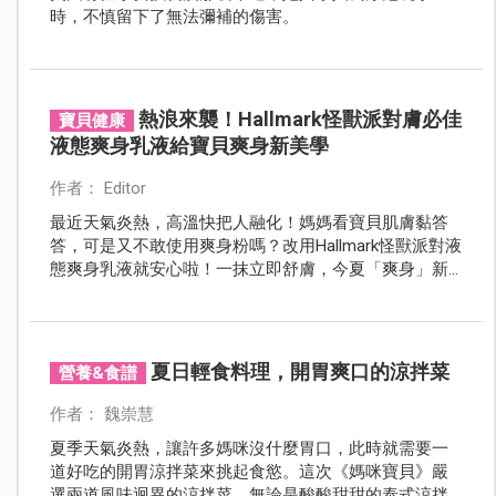
時，不慎留下了無法彌補的傷害。
熱浪來襲！Hallmark怪獸派對膚必佳
寶貝健康
液態爽身乳液給寶貝爽身新美學
作者： Editor
最近天氣炎熱，高溫快把人融化！媽媽看寶貝肌膚黏答
答，可是又不敢使用爽身粉嗎？改用Hallmark怪獸派對液
態爽身乳液就安心啦！一抹立即舒膚，今夏「爽身」新
美學！
夏日輕食料理，開胃爽口的涼拌菜
營養&食譜
作者： 魏崇慧
夏季天氣炎熱，讓許多媽咪沒什麼胃口，此時就需要一
道好吃的開胃涼拌菜來挑起食慾。這次《媽咪寶貝》嚴
選兩道風味迥異的涼拌菜，無論是酸酸甜甜的泰式涼拌