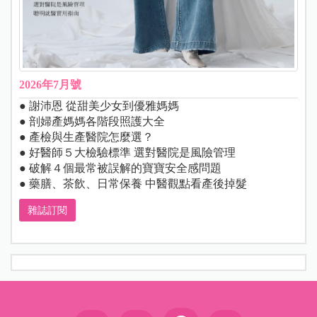
2026年7月號
● 謝沛恩 從甜美少女到優雅媽媽
● 剖婦產媽媽各階段照護大全
● 產檢與生產醫院怎麼選？
● 好醫師５大檢驗標準 選對醫院是風險管理
● 破解４個最常被誤解的寶寶安全感問題
● 藥膳、茶飲、日常保養 中醫觀點看產後掉髮
雜誌訂閱