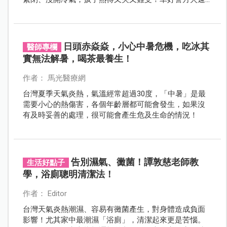
破窗救人，也提醒爸媽，開車載孩子出門，這個小動作
絕對不能忘！
日頭赤焱焱，小心中暑危機，吃冰其
醫師專欄
實無法解暑，喝茶最養生！
作者： 馬光醫療網
台灣夏季天氣炎熱，氣溫經常超過30度，「中暑」是最
需要小心的熱傷害，各個年齡層都可能會發生，如果沒
有及時妥善的處理，很可能會產生危及生命的情況！
告別濕氣、黴菌！譚敦慈老師教
生活好點子
學，浴廁聰明清潔法！
作者： Editor
台灣天氣炎熱潮濕、容易有黴菌產生，對身體造成負面
影響！尤其家中最潮濕「浴廁」，清潔起來更是苦惱。