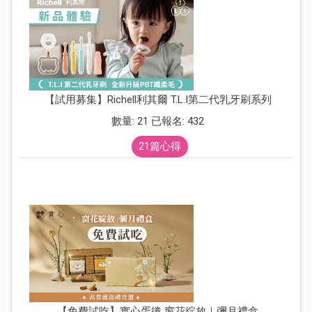
【試用募集】Richell利其爾 T.L.I第二代乳牙刷系列
數量: 21 已報名: 432
21篇心得
【免費試吃】實心蛋捲 窗花綻放｜彌月禮盒