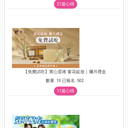
21篇心得
【免費試吃】實心蛋捲 窗花綻放｜彌月禮盒
數量: 10 已報名: 502
11篇心得