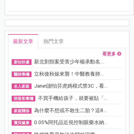
都有能力且為自己的生活負責，成為彼此的後盾。
最新文章
熱門文章
看更多
新北割頸案受害少年楊承勳名...
新知快遞
立秋後秋燥來襲！中醫教養肺...
醫師專欄
Janet謝怡芬虎媽模式禁3C，看...
名人家庭
不買手機給孩子，就要被貼「...
部落客專欄
為什麼不想或不敢生二胎？這8...
家庭關係
0.05%阿托品近視控制眼藥水納...
寶貝健康