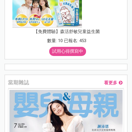
【免費體驗】森活舒敏兒童益生菌
數量: 10 已報名: 453
試用心得撰寫中
當期雜誌
看更多