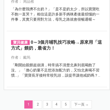
作者： 周品攸
「為什麼我擠不出奶？」「是不是奶太少，所以寶寶吃
不飽一直哭？」相信這是許多新手媽咪產後最煩惱的一
件事，其實只要用對方法，母乳之路就會很暢通喔～
0～3個月哺乳技巧攻略→原來用「這
寶貝健康
方式」餵奶，最省力！
作者： 戴筠
「剛開始親餵超崩潰，時常搞不清楚北鼻到底喝飽了
沒。」「擔心奶量不足想添加配方奶，又怕北鼻喝不習
慣…」「寶寶長牙後時常咬乳頭，該提早讓他戒奶嗎？」
哺乳期難免會碰到大大小小的問題。我們請專家提供0～
3個月的餵奶技巧，並解答常見疑惑，幫助媽咪輕鬆度過
哺乳期！
1
2
3
4
5
下一頁
→