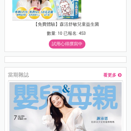
【免費體驗】森活舒敏兒童益生菌
數量: 10 已報名: 453
試用心得撰寫中
當期雜誌
看更多