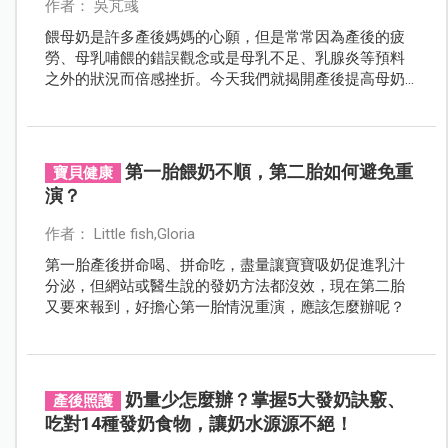
作者： 吳芃彧
餵母奶是許多產後媽媽的心願，但是常常因為產後的疲
勞、母乳哺餵的錯誤觀念或是母乳不足、乳腺炎等預料
之外的狀況而倍感挫折。今天我們就揭開產後提高母奶
量的八大黃金守則，讓你輕鬆餵母奶！
第一胎餵奶不順，第二胎如何避免重
寶貝健康
演？
作者： Little fish,Gloria
第一胎產後拼命喝、拼命吃，盡量讓寶寶吸奶促進乳汁
分泌，但網站或醫生說的發奶方法都沒效，現在第二胎
又要來報到，好擔心第一胎情況重演，應該怎麼辦呢？
奶量少怎麼辦？掌握5大發奶訣竅、
產後照護
吃對14種發奶食物，讓奶水源源不絕！