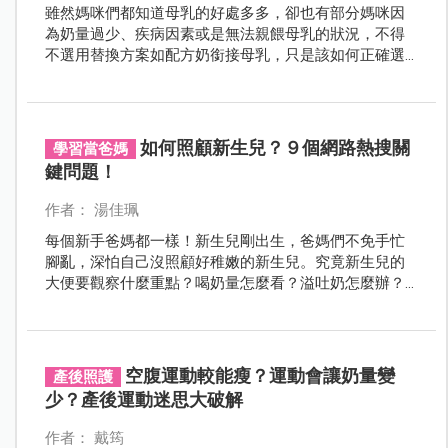
雖然媽咪們都知道母乳的好處多多，卻也有部分媽咪因
為奶量過少、疾病因素或是無法親餵母乳的狀況，不得
不選用替換方案如配方奶銜接母乳，只是該如何正確選
擇是許多媽咪的疑惑，究竟是羊奶好還是牛奶好呢？哪
一種較適合銜接母乳呢？這樣的困擾就讓我們交給專業
醫師來解惑吧！
如何照顧新生兒？９個網路熱搜關
學習當爸媽
鍵問題！
作者： 湯佳珮
每個新手爸媽都一樣！新生兒剛出生，爸媽們不免手忙
腳亂，深怕自己沒照顧好稚嫩的新生兒。究竟新生兒的
大便要觀察什麼重點？喝奶量怎麼看？溢吐奶怎麼辦？
新生兒身上有紅疹，正常嗎？為什麼新生兒會鼻塞？
空腹運動較能瘦？運動會讓奶量變
產後照護
少？產後運動迷思大破解
作者： 戴筠