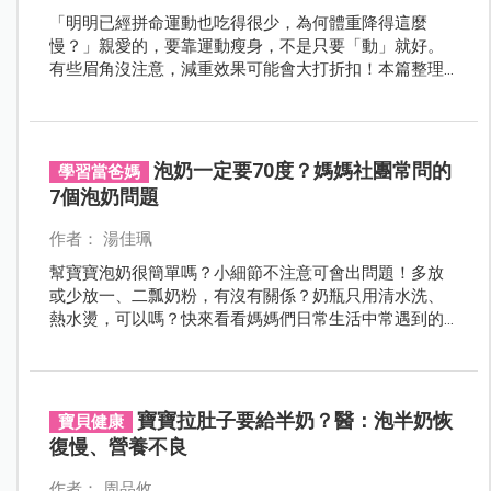
「明明已經拼命運動也吃得很少，為何體重降得這麼
慢？」親愛的，要靠運動瘦身，不是只要「動」就好。
有些眉角沒注意，減重效果可能會大打折扣！本篇整理
出14個常見問題，快來看專家怎麼說。
泡奶一定要70度？媽媽社團常問的
學習當爸媽
7個泡奶問題
作者： 湯佳珮
幫寶寶泡奶很簡單嗎？小細節不注意可會出問題！多放
或少放一、二瓢奶粉，有沒有關係？奶瓶只用清水洗、
熱水燙，可以嗎？快來看看媽媽們日常生活中常遇到的7
個泡奶問題。
寶寶拉肚子要給半奶？醫：泡半奶恢
寶貝健康
復慢、營養不良
作者： 周品攸