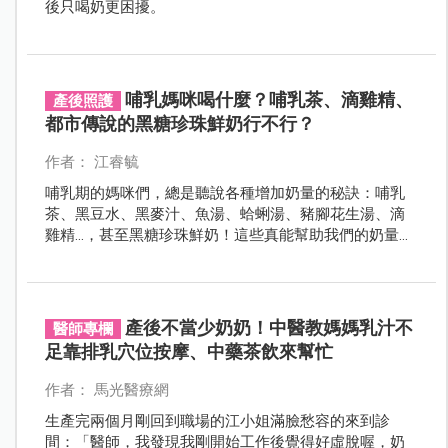
後只喝奶更困擾。
哺乳媽咪喝什麼？哺乳茶、滴雞精、
產後照護
都市傳說的黑糖珍珠鮮奶行不行？
作者： 江睿毓
哺乳期的媽咪們，總是聽說各種增加奶量的秘訣：哺乳
茶、黑豆水、黑麥汁、魚湯、蛤蜊湯、豬腳花生湯、滴
雞精…，甚至黑糖珍珠鮮奶！這些真能幫助我們的奶量
嗎？網上說法多得讓人眼花撩亂，不知道該信哪一個。
別急，今天我們就來聊聊這些湯湯水水到底能不能真的
幫上忙，讓妳輕鬆了解真相！
產後不當少奶奶！中醫教媽媽乳汁不
醫師專欄
足靠排乳穴位按摩、中藥茶飲來幫忙
作者： 馬光醫療網
生產完兩個月剛回到職場的江小姐滿臉愁容的來到診
間：「醫師，我發現我剛開始工作後覺得好虛脫喔，奶