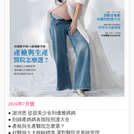
2026年7月號
● 謝沛恩 從甜美少女到優雅媽媽
● 剖婦產媽媽各階段照護大全
● 產檢與生產醫院怎麼選？
● 好醫師５大檢驗標準 選對醫院是風險管理