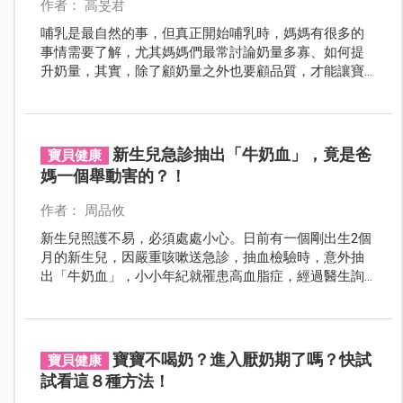
作者： 高旻君
哺乳是最自然的事，但真正開始哺乳時，媽媽有很多的
事情需要了解，尤其媽媽們最常討論奶量多寡、如何提
升奶量，其實，除了顧奶量之外也要顧品質，才能讓寶
寶獲得白金級的母奶營養。
新生兒急診抽出「牛奶血」，竟是爸
寶貝健康
媽一個舉動害的？！
作者： 周品攸
新生兒照護不易，必須處處小心。日前有一個剛出生2個
月的新生兒，因嚴重咳嗽送急診，抽血檢驗時，意外抽
出「牛奶血」，小小年紀就罹患高血脂症，經過醫生詢
問後才知道，原來是爸媽太愛孩子所導致？！
寶寶不喝奶？進入厭奶期了嗎？快試
寶貝健康
試看這８種方法！