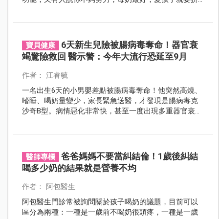
了追奶量⋯給配方你就輸了！ 以上惡夢，何時能終結
呢？還給媽媽餵奶自主權吧！
6天新生兒險被腸病毒奪命！器官衰
寶貝健康
竭驚險救回 醫示警：今年大流行恐延至9月
作者： 江睿毓
一名出生6天的小男嬰差點被腸病毒奪命！他突然高燒、
嗜睡、喝奶量變少，家長緊急送醫，才發現是腸病毒克
沙奇B型。病情惡化非常快，甚至一度出現多重器官衰
竭，所幸在醫療團隊搶救下，總算平安出院。
爸爸媽媽不要當糾結倫！1歲後糾結
醫師專欄
喝多少奶的結果就是營養不均
作者： 阿包醫生
阿包醫生門診常被詢問關於孩子喝奶的議題，目前可以
區分為兩種：一種是一歲前不喝奶很頭疼，一種是一歲