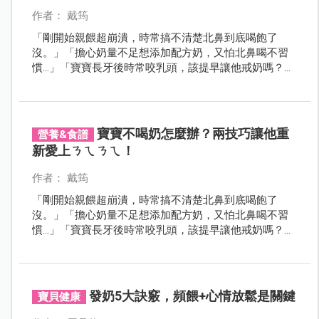
作者： 戴筠
「剛開始親餵超崩潰，時常搞不清楚北鼻到底喝飽了
沒。」「擔心奶量不足想添加配方奶，又怕北鼻喝不習
慣…」「寶寶長牙後時常咬乳頭，該提早讓他戒奶嗎？」
哺乳期難免會碰到大大小小的問題。我們請專家提供13
～18個月的餵奶技巧、解答常見疑惑，讓媽咪輕鬆從寶
寶0歲餵到18個月！
寶寶不喝奶怎麼辦？兩技巧讓他重
營養&食譜
新愛上ㄋㄟㄋㄟ！
作者： 戴筠
「剛開始親餵超崩潰，時常搞不清楚北鼻到底喝飽了
沒。」「擔心奶量不足想添加配方奶，又怕北鼻喝不習
慣…」「寶寶長牙後時常咬乳頭，該提早讓他戒奶嗎？」
哺乳期難免會碰到大大小小的問題。我們請專家提供4～
6個月及7～12個月的餵奶技巧，並解答常見疑惑，幫助
媽咪輕鬆度過哺乳期！
發奶5大訣竅，頻餵+心情放鬆是關鍵
寶貝健康