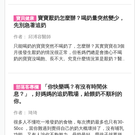
合評估！
寶寶厭奶怎麼辦？喝奶量突然變少，
寶貝健康
先別急著追奶
作者： 邱溥容醫師
只能喝奶的寶寶突然不喝奶了，怎麼辦？其實寶寶在3個
月後發生厭奶的情況很正常，但爸媽們總是會擔心不喝
奶的寶寶沒喝飽、長不大。究竟什麼情況算是厭奶？醫
師教你用7招順利渡過寶寶的「厭奶期」。
「你快樂嗎？有沒有時間休
部落客專欄
息？」，好媽媽的追奶戰場，給餵奶不順利的
你。
作者： 琦琦
很多人不懂吃一堆發奶的食物，每次擠奶最多也只有30-
50cc ，當你難過到覺得自己的奶大概壞掉了，沒有哺乳
功能，又有人說你不夠努力，母奶最好，愛孩子就要拼