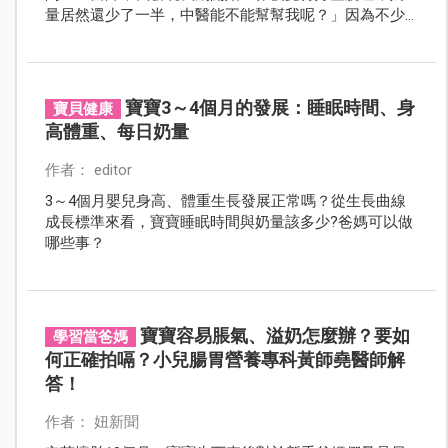
量居然還少了一半，中醫能不能幫幫我呢？」因為不少
的媽媽期望能透過母乳給寶寶最好的保護或者擔心寶寶
吃不飽，在期望下還是擔心自己可能產後乳汁不足。
寶寶3～4個月的發展：睡眠時間、身
寶貝健康
高體重、每日奶量
作者： editor
3～4個月嬰兒身高、體重生長發展正常嗎？從生長曲線
成長標準來看，寶寶睡眠時間與奶量該多少?爸媽可以做
哪些事？
寶寶容易脹氣、溢奶怎麼辦？要如
學習當爸媽
何正確拍嗝？小兒腸胃營養專科黃師堯醫師解
答！
作者： 妞新聞