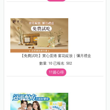
【免費試吃】實心蛋捲 窗花綻放｜彌月禮盒
數量: 10 已報名: 502
11篇心得