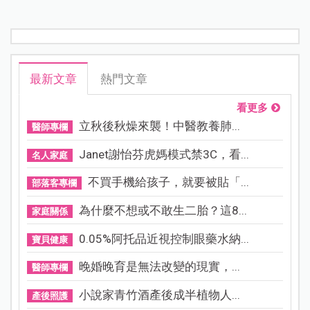
最新文章
熱門文章
看更多
立秋後秋燥來襲！中醫教養肺...
醫師專欄
Janet謝怡芬虎媽模式禁3C，看...
名人家庭
不買手機給孩子，就要被貼「...
部落客專欄
為什麼不想或不敢生二胎？這8...
家庭關係
0.05%阿托品近視控制眼藥水納...
寶貝健康
晚婚晚育是無法改變的現實，...
醫師專欄
小說家青竹酒產後成半植物人...
產後照護