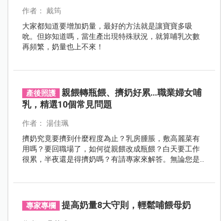
作者： 戴筠
大家都知道要增加奶量，最好的方法就是讓寶寶多吸
吮。但妳知道嗎，當生產出現特殊狀況，就算哺乳次數
再頻繁，奶量也上不來！
親餵轉瓶餵、擠奶好累…職業婦女哺
產後照護
乳，精選10個常見問題
作者： 湯佳珮
擠奶究竟要擠到什麼程度為止？乳房腫脹，敷高麗菜有
用嗎？要回職場了，如何從親餵改成瓶餵？白天要工作
很累，半夜還是得擠奶嗎？有請專家來解答。無論您是
上班時與寶寶分開的職業婦女、或是瓶餵母乳的媽咪，
都建議閱讀這篇文章。
提高奶量8大守則，輕鬆哺餵母奶
專家專欄