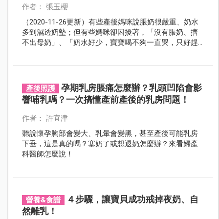
作者： 張玉櫻
（2020-11-26更新）有些產後媽咪說脹奶很嚴重、奶水
多到濕透奶墊；但有些媽咪卻困擾著，「沒有脹奶、擠
不出母奶」、「奶水好少，寶寶喝不夠一直哭，只好趕
快給他喝配方奶」……。無法讓寶貝喝到最珍貴的母奶，
真是愧疚極了，為什麼會這樣呢？其實只要方法正確，
產後媽咪一定會有足夠的母奶，本文就告訴妳發奶祕訣
與發奶食物。
孕期乳房脹痛怎麼辦？乳頭凹陷會影
產後照護
響哺乳嗎？一次搞懂產前產後的乳房問題！
作者： 許宜津
聽說懷孕胸部會變大、乳暈會變黑，甚至產後可能乳房
下垂，這是真的嗎？塞奶了或想退奶怎麼辦？來看婦產
科醫師怎麼說！
４步驟，讓寶貝成功戒掉夜奶、自
營養&食譜
然離乳！