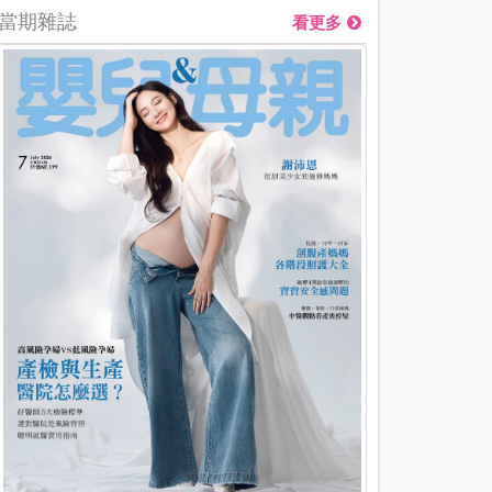
當期雜誌
看更多