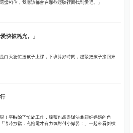
還蠻相信，我應該都會在那些經驗裡面找到愛吧。」
母愛快被耗光。」
是白天急忙送孩子上課，下班算好時間，趕緊把孩子接回來
同行
親！平時除了忙於工作，瑋薇也想盡辦法兼顧好媽媽的角
「適時放鬆，充飽電才有力氣對付小嫩嬰！」一起來看斜槓