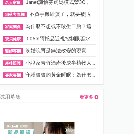
Janet謝怡芬虎媽模式禁3C，看...
名人家庭
不買手機給孩子，就要被貼「...
部落客專欄
為什麼不想或不敢生二胎？這8...
家庭關係
0.05%阿托品近視控制眼藥水納...
寶貝健康
晚婚晚育是無法改變的現實，...
醫師專欄
小說家青竹酒產後成半植物人...
產後照護
守護寶寶的黃金睡眠：為什麼...
專家專欄
試用募集
看更多