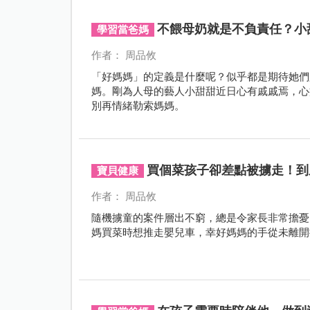
不餵母奶就是不負責任？小
學習當爸媽
作者： 周品攸
「好媽媽」的定義是什麼呢？似乎都是期待她們
媽。剛為人母的藝人小甜甜近日心有戚戚焉，心
別再情緒勒索媽媽。
買個菜孩子卻差點被擄走！到
寶貝健康
作者： 周品攸
隨機擄童的案件層出不窮，總是令家長非常擔憂
媽買菜時想推走嬰兒車，幸好媽媽的手從未離開