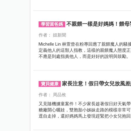
不親餵一樣是好媽媽！餵母
學習當爸媽
作者： 妞新聞
Michelle Lin 林萱曾在粉專回應了親餵
定義他人的這類人指教，這樣的親餵魔人態度正
不應是到處指責他人，而是好好的說明與鼓勵。
家長注意！假日帶女兒放風差
寶貝健康
作者： 周品攸
又見隨機擄童案件！不少家長趁著假日好天氣帶
糖廠開心曬娃，雙胞胎小姊妹走路的模樣非常可
逕自走掉，還好媽媽馬上發現趕緊把小女兒抱回