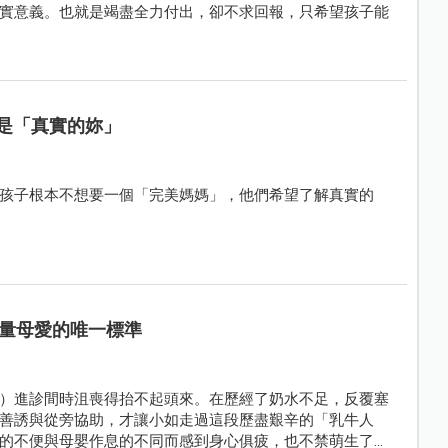
實意義。也就是竭盡全力付出，卻不求回報，只希望孩子能
是「真實的妳」
孩子根本不想要一個「完美媽媽」，他們希望了解真實的
量母愛的唯一標準
）進診間時沮喪得抬不起頭來。在歷經了奶水不足，反覆塞
善誘與從旁協助，才讓小如走過這段歷盡艱辛的「乳牛人
的不便與母嬰作息的不同而感到身心俱疲，也不禁萌生了