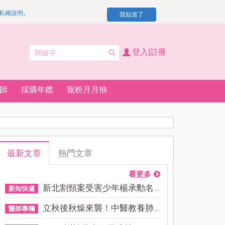
私權說明
。
我知道了
登入|註冊
師
採購年鑑
寵粉月月抽
最新文章
熱門文章
看更多
新北割頸案受害少年楊承勳名...
新知快遞
立秋後秋燥來襲！中醫教養肺...
醫師專欄