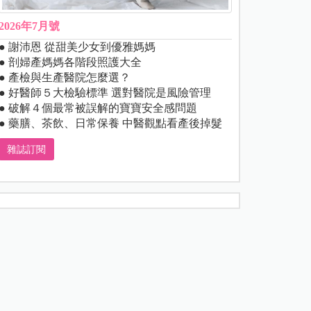
2026年7月號
● 謝沛恩 從甜美少女到優雅媽媽
● 剖婦產媽媽各階段照護大全
● 產檢與生產醫院怎麼選？
● 好醫師５大檢驗標準 選對醫院是風險管理
● 破解４個最常被誤解的寶寶安全感問題
● 藥膳、茶飲、日常保養 中醫觀點看產後掉髮
雜誌訂閱