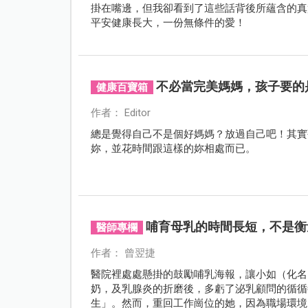
掛在嘴邊，但我卻看到了這些話背後所蘊含的真
平安健康長大，一份無條件的愛！
不必當完美媽媽，孩子要的
健康百寶箱
作者： Editor
總是覺得自己不是個好媽媽？放過自己吧！其實
妳，並花時間跟這樣的妳相處而已。
哺育母乳的時間長短，不是衡
醫師專欄
作者： 曾翌捷
醫院裡處處懸掛的鼓勵哺乳海報，讓小如（化名
奶，及乳腺炎的折磨後，多虧了泌乳顧問的循循
生」。然而，重回工作崗位的她，因為職場環境