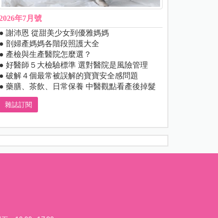
2026年7月號
● 謝沛恩 從甜美少女到優雅媽媽
● 剖婦產媽媽各階段照護大全
● 產檢與生產醫院怎麼選？
● 好醫師５大檢驗標準 選對醫院是風險管理
● 破解４個最常被誤解的寶寶安全感問題
● 藥膳、茶飲、日常保養 中醫觀點看產後掉髮
雜誌訂閱