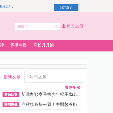
私權說明
。
我知道了
登入|註冊
師
採購年鑑
寵粉月月抽
最新文章
熱門文章
看更多
新北割頸案受害少年楊承勳名...
新知快遞
立秋後秋燥來襲！中醫教養肺...
醫師專欄