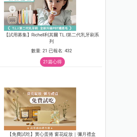
【試用募集】Richell利其爾 T.L.I第二代乳牙刷系
列
數量: 21 已報名: 432
21篇心得
【免費試吃】實心蛋捲 窗花綻放｜彌月禮盒