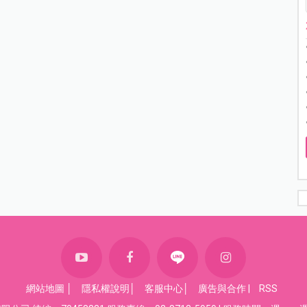
網站地圖
│
隱私權說明
│
客服中心
│
廣告與合作
|
RSS