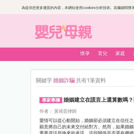
為提供您更多優質的內容，本網站使用cookies分析技術。若繼續閱覽本網
懷孕
育兒
家庭
關鍵字
婚姻詐騙
共有1筆資料
婚姻建立在謊言上還算數嗎？
專家專欄
作者： 黃靖芸律師
愛情可以從心動開始，婚姻卻必須建立在信任之
願意將自己的未來交付給對方。然而，如果婚姻
重要資訊所換來的承諾，這段關係是否還有繼續