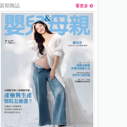
當期雜誌
看更多