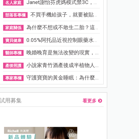
Janet謝怡芬虎媽模式禁3C，看...
名人家庭
不買手機給孩子，就要被貼「...
部落客專欄
為什麼不想或不敢生二胎？這8...
家庭關係
0.05%阿托品近視控制眼藥水納...
寶貝健康
晚婚晚育是無法改變的現實，...
醫師專欄
小說家青竹酒產後成半植物人...
產後照護
守護寶寶的黃金睡眠：為什麼...
專家專欄
試用募集
看更多