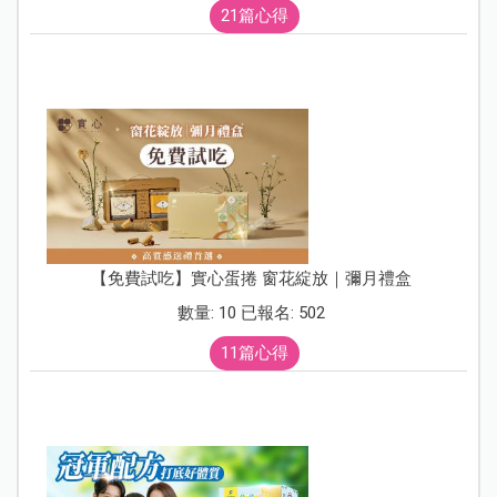
21篇心得
【免費試吃】實心蛋捲 窗花綻放｜彌月禮盒
數量: 10 已報名: 502
11篇心得