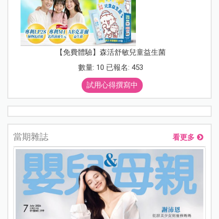
【免費體驗】森活舒敏兒童益生菌
數量: 10 已報名: 453
試用心得撰寫中
當期雜誌
看更多