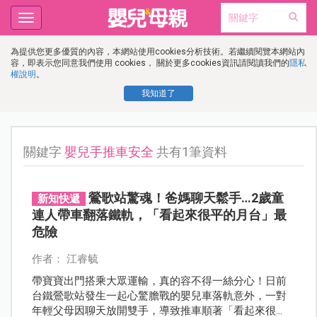
Toggle
navigation
為提供您更多優質的內容，本網站使用cookies分析技術。若繼續閱覽本網站內
容，即表示您同意我們使用 cookies， 關於更多cookies資訊請閱讀我們的
隱私
權說明
。
我知道了
關鍵字
嬰兒手推車安全
共有1筆資料
鶯歌站驚魂！爸媽聊天鬆手…2歲童
新知快遞
連人帶車翻落鐵軌，「看起來很平的月台」最
危險
作者： 江睿毓
帶寶寶出門搭乘大眾運輸，真的容不得一絲分心！日前
台鐵鶯歌站發生一起心驚膽戰的嬰兒車落軌意外，一對
年輕父母因聊天放開雙手，導致推車順著「看起來很