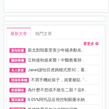
平」的月台坡度滑落鐵軌，2歲男童當場撞破頭滿臉是
血。
最新文章
熱門文章
看更多
新北割頸案受害少年楊承勳名...
新知快遞
立秋後秋燥來襲！中醫教養肺...
醫師專欄
Janet謝怡芬虎媽模式禁3C，看...
名人家庭
不買手機給孩子，就要被貼「...
部落客專欄
為什麼不想或不敢生二胎？這8...
家庭關係
0.05%阿托品近視控制眼藥水納...
寶貝健康