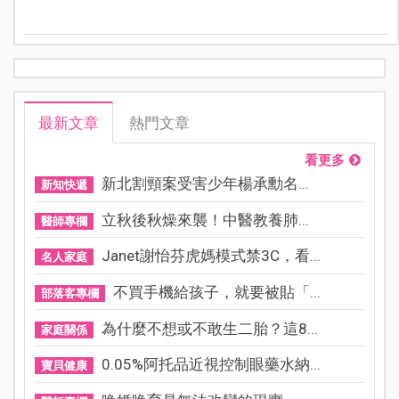
煙塵與擁擠，帶著寶寶輕鬆補財庫，全家在馬年財運平
安「馬」上到！
最新文章
熱門文章
看更多
新北割頸案受害少年楊承勳名...
新知快遞
立秋後秋燥來襲！中醫教養肺...
醫師專欄
Janet謝怡芬虎媽模式禁3C，看...
名人家庭
不買手機給孩子，就要被貼「...
部落客專欄
為什麼不想或不敢生二胎？這8...
家庭關係
0.05%阿托品近視控制眼藥水納...
寶貝健康