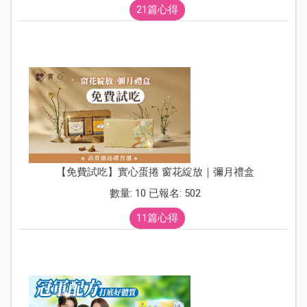
21篇心得
【免費試吃】實心蛋捲 窗花綻放｜彌月禮盒
數量: 10 已報名: 502
11篇心得