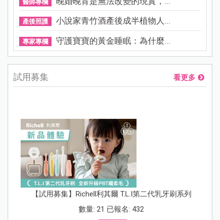
晚婚晚育是無法改變的現實，...
醫師專欄
小說家青竹酒產後成半植物人...
產後照護
守護寶寶的黃金睡眠：為什麼...
專家專欄
試用募集
看更多
【試用募集】Richell利其爾 T.L.I第二代乳牙刷系列
數量: 21 已報名: 432