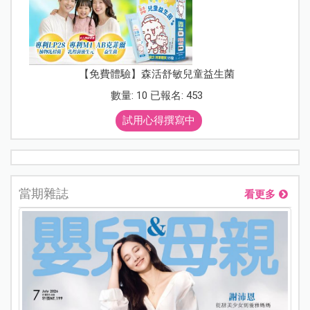
【免費體驗】森活舒敏兒童益生菌
數量: 10 已報名: 453
試用心得撰寫中
當期雜誌
看更多