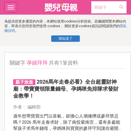
Toggle
navigation
為提供您更多優質的內容，本網站使用cookies分析技術。若繼續閱覽本網站內
容，即表示您同意我們使用 cookies， 關於更多cookies資訊請閱讀我們的
隱私
權說明
。
我知道了
關鍵字
孕婦拜拜
共有1筆資料
2026馬年走春必看》全台超靈財神
親子旅遊
廟：帶寶寶領限量錢母、孕媽咪免排隊求發財
金教學！
作者： 編輯部
過年想帶寶寶出門沾喜氣，卻擔心人潮擁擠或參拜禁忌
嗎？2026 馬年走春求財，除了南投紫南宮，還有多處能
幫孩子求馬年錢母，孕媽咪與寶寶的參拜守則讓你避開