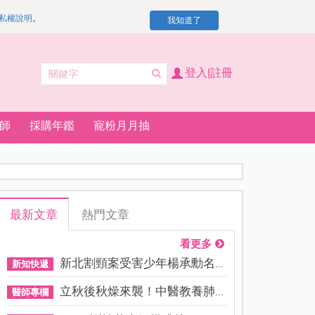
私權說明
。
我知道了
登入|註冊
師
採購年鑑
寵粉月月抽
最新文章
熱門文章
看更多
新北割頸案受害少年楊承勳名...
新知快遞
立秋後秋燥來襲！中醫教養肺...
醫師專欄