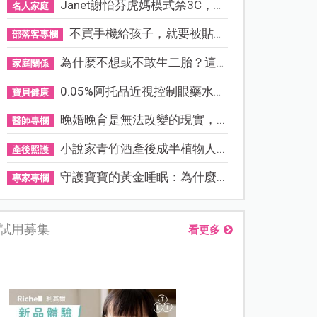
Janet謝怡芬虎媽模式禁3C，看...
名人家庭
不買手機給孩子，就要被貼「...
部落客專欄
為什麼不想或不敢生二胎？這8...
家庭關係
0.05%阿托品近視控制眼藥水納...
寶貝健康
晚婚晚育是無法改變的現實，...
醫師專欄
小說家青竹酒產後成半植物人...
產後照護
守護寶寶的黃金睡眠：為什麼...
專家專欄
試用募集
看更多