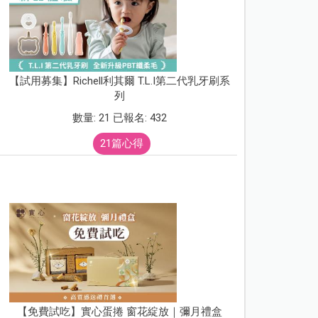
【試用募集】Richell利其爾 T.L.I第二代乳牙刷系
列
數量: 21 已報名: 432
21篇心得
【免費試吃】實心蛋捲 窗花綻放｜彌月禮盒