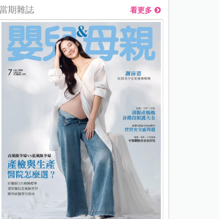
當期雜誌
看更多