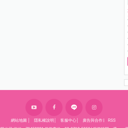
網站地圖
│
隱私權說明
│
客服中心
│
廣告與合作
|
RSS