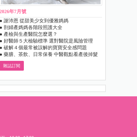
2026年7月號
● 謝沛恩 從甜美少女到優雅媽媽
● 剖婦產媽媽各階段照護大全
● 產檢與生產醫院怎麼選？
● 好醫師５大檢驗標準 選對醫院是風險管理
● 破解４個最常被誤解的寶寶安全感問題
● 藥膳、茶飲、日常保養 中醫觀點看產後掉髮
雜誌訂閱