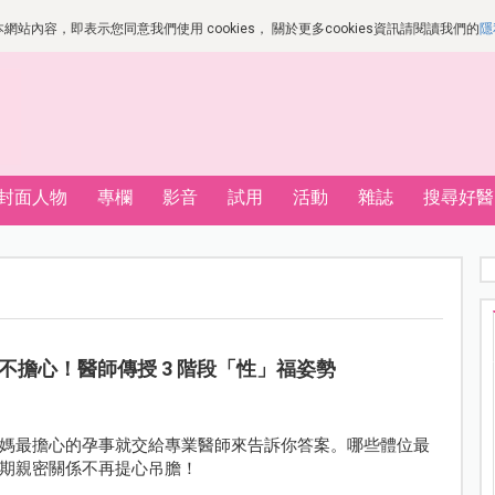
站內容，即表示您同意我們使用 cookies， 關於更多cookies資訊請閱讀我們的
隱
封面人物
專欄
影音
試用
活動
雜誌
搜尋好醫
不擔心！醫師傳授 3 階段「性」福姿勢
媽最擔心的孕事就交給專業醫師來告訴你答案。哪些體位最
期親密關係不再提心吊膽！