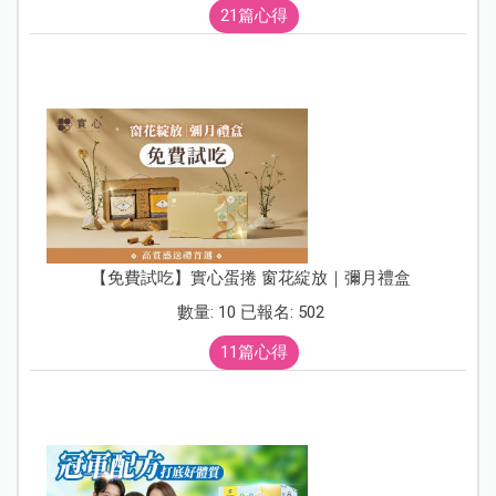
21篇心得
【免費試吃】實心蛋捲 窗花綻放｜彌月禮盒
數量: 10 已報名: 502
11篇心得