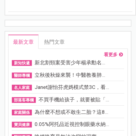
最新文章
熱門文章
看更多
新北割頸案受害少年楊承勳名...
新知快遞
立秋後秋燥來襲！中醫教養肺...
醫師專欄
Janet謝怡芬虎媽模式禁3C，看...
名人家庭
不買手機給孩子，就要被貼「...
部落客專欄
為什麼不想或不敢生二胎？這8...
家庭關係
0.05%阿托品近視控制眼藥水納...
寶貝健康