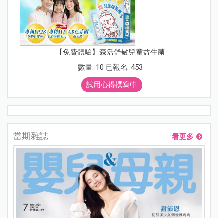
【免費體驗】森活舒敏兒童益生菌
數量: 10 已報名: 453
試用心得撰寫中
當期雜誌
看更多